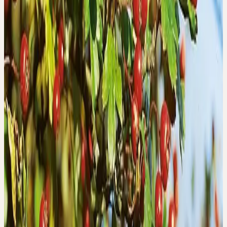
Ginkgo biloba
Einheit von Bild und Spiegelbild, Gleichgewicht der Polaritäten
Sommer
HOPFEN
Humulus lupulus
Rückzug, Fröhlichkeit, Leichtigkeit
Sommer
JOHANNISKRAUT
Hypericum perforatum
Lichtassimilation, Nervenkraft, Stabilität
Frühling
LÖWENZAHN