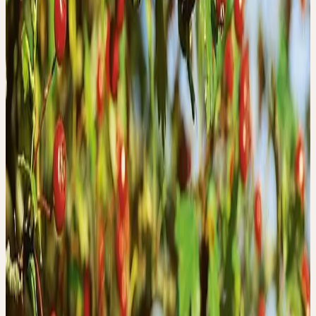
Taraxacum officinale
Wandlung, Anpassungsfähigkeit, Fluss der Lebensenergie,
Wärme, Lebenskraft
Sommer
MARIENDISTEL
Silybum marianum
Abgrenzung, Schutz, Individualität
Sommer
PASSIONSBLUME
Passiflora incarnata
Herzensruhe, zu sich selbst finden, der ureigene innere Ton
Sommer
ROSMARIN