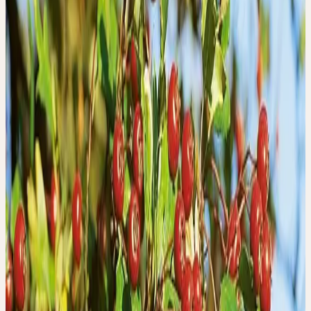
Blick für das Naheliegende, Sinnfindung
Frühling
BIRKE
Betula pendula
Qualität, Ästhetik, Polarität von Leben und Tod
Frühling
ESCHE
Fraxinus excelsior
Spannkraft, Ausdauer, Duldsamkeit, Tragfähigkeit,
Zielgerichtetheit
Sommer
GINKGO