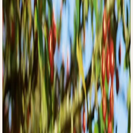
13
Wissensartikel
0
Kurse
0
Das Alter trägt Geschenke mit sich, die man in jungen Jahren noch
nicht kennt — Übersicht, Gelassenheit, die Fähigkeit, das
Wesentliche zu unterscheiden. Es bringt aber auch Aufgaben:
nachlassende Kräfte, schwerere Glieder, Durchblutung, die nicht
mehr selbstverständlich ist, Gedächtnis, das sortiert werden will.
WÄRME UND AUFRICHTUNG
Die traditionelle Pflanzenheilkunde hat für das Alter ein eigenes
Vokabular entwickelt: Pflanzen, die wärmen, ohne zu überhitzen.
Die tragen, ohne zu belasten. Die anregen, ohne zu treiben. Es ist