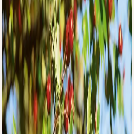
die Kunst des rechten Masses — und das Alter versteht sie oft
besser als jede andere Lebensphase.
Man wird nicht alt, wenn man dem Alter mit Würde begegnet.
Im Ceres-Verständnis begleiten Pflanzen das Alter nicht als
Bremse gegen das Werden, sondern als Gefährten dessen, was
noch werden will. Denn das Leben hört nicht auf, sich zu entfalten
— es tut es nur anders.
PFLANZEN ZU DIESEM THEMA
Sommer
AUGENTROST
Euphrasia officinalis