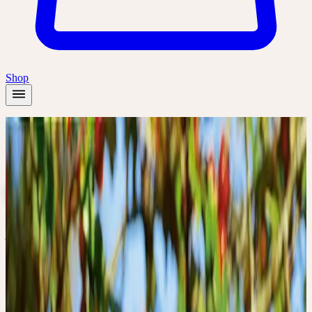
Shop
Startseite
/
Themen
/
Geriatrie
GERIATRIE
Älter werden heisst nicht, weniger zu werden — es heisst, anders
zu werden. Heilpflanzen für die Geriatrie begleiten diese
Lebensphase mit Würde und mit dem Respekt vor der eigenen
Substanz.
Pflanzen