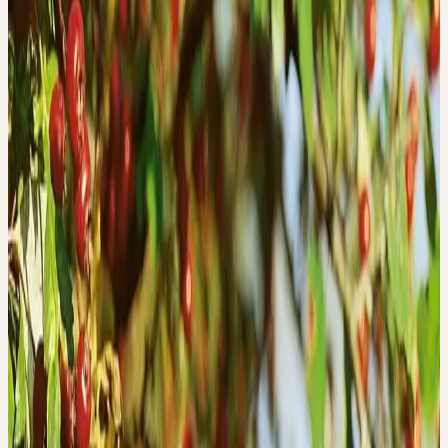
Rosmarinus officinalis
Feuer, Begeisterung
Sommer
SCHACHTELHALM
Equisetum arvense
Gliederung, Strukturierung, Klarheit der Gedanken
Sommer
SCHAFGARBE
Achillea millefolium
Unterscheidungsvermögen, Erkenntnis des Wesentlichen
Herbst
WEISSDORN