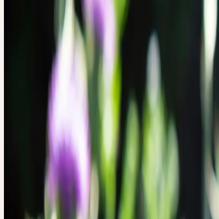
verzweigt. Am Stängel stehen die länglich-elliptischen, buchtig fiede
Blätter. Alle Blätter der Pflanze weisen mehrere Besonderheiten auf
sind sie nicht rein grün, wie man es von pflanzlichen Blättern sonst 
weisen Bereiche auf, in denen das Chlorophyll fehlt und die dadurc
«gefärbt» sind. Ausserdem sind die Blätter nicht flach, wie es typisc
sind stattdessen dreidimensional aufgewölbt und zeigen dadurch ein
Blattrand. Vor allem der Blattrand ist mit gelblichen Stacheln bewehr
lang und spitz sind. Eine unachtsame Begegnung mit der Mariendiste
man nicht so schnell! An den Spitzen der Stängel sitzen die purpurf
bis 6 cm grossen, eiförmigen Blütenköpfe, die nur aus Röhrenblüte
zusammengesetzt sind. Auch die Blütenstände, welche von Juni bis
blühen, sind mit den scharfen Stacheln bewehrt. Nach dem Verblüh
Früchte der Pflanze mit der Ausreifung beginnen, klappen die Röhr
verkleben und bilden ein Dach über den Früchten, um diese vor Feu
schützen.