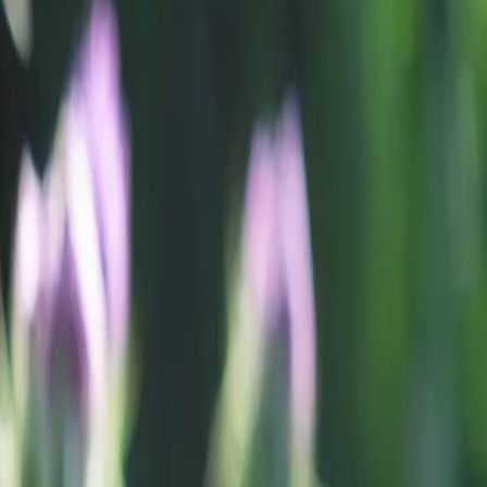
rteiligen
: Zunächst
kennt, sie
h weiss
h wäre, sie
en welligen
t, die sehr
l vergisst
arbenen, 4
n
 August
en, wenn die
enblüten um,
chtigkeit zu