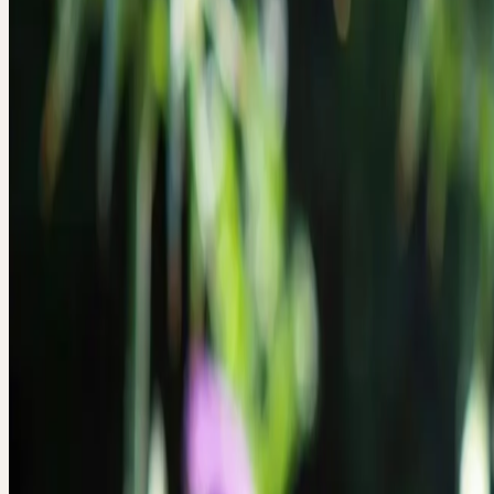
Abgrenzung, Schutz, Individualität
Familie
Asteraceae (Korbblütler)
Standort
Warme, trockene Standorte; Ödland, Wegränder, Schuttplät
Ernte
Juli-August
Verarbeitung
Mörserverfahren
Botanik und Wesen der Pflanze
BOTANIK
Die Mariendistel, mit botanischem Namen
Silybum marianum
(L.)
gehört zur Familie der Korbblütler (Asteraceae). Es handelt sich bei
einjährige, selten zweijährige Pflanze die eine imposante Pflanzenge
zu 2.50 m Grösse entwickeln kann. Sie bildet nach der Keimung zu
Pfahlwurzel und eine dem Boden aufliegende Rosette aus. Aus diese
entsteht dann ein kräftiger aufrechter Stängel, der sich etwa ab der M