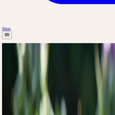
Shop
Startseite
/
Pflanzen
/
Mariendistel
Sommer
Mariendistel
Silybum marianum