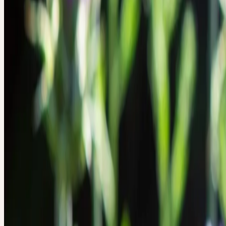
WESEN
WESEN DER PFLAN
Abgrenzung, Schutz, Individualität
Die Mariendistel fördert die Fähigkeit, sich gegenüber emotionaler 
physischer Ausbeutung, gegen über Angriffen und Manipulationen
zu behaupten. Sie unterstützt die Wahrung der eigenen Persönlichkei
die aktive Abgrenzung gegenüber schädigenden psychischen Einflüs
Zu beachten ist, dass sich eine psychische Abwehrschwäche auf geg
Arten äussern kann, entweder in der Unfähigkeit zur Abgrenzung 
Neinsagen oder aber in einer übersteigerten, aggressiven Abgrenzun
solche Schwäche kann zu einer Störung der Entgiftungs- und