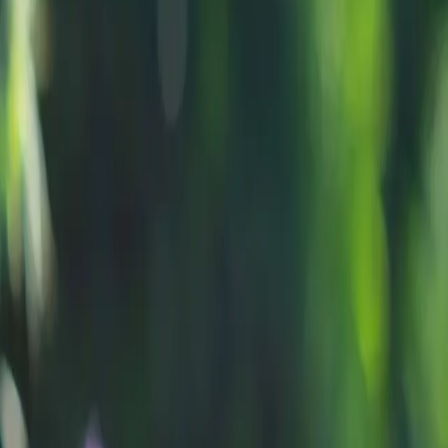
ze
 GAERTN.,
 ihr um eine
stalt von bis
nächst eine
r Rosette
itte