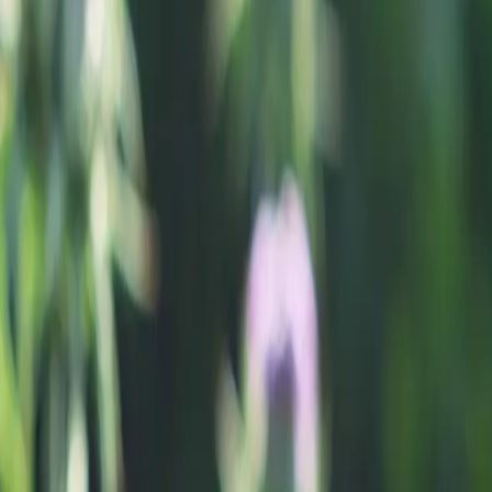
ZE
und
 angemessen
t, indem sie
sen stärkt.
ensätzliche
und zum
g. Eine