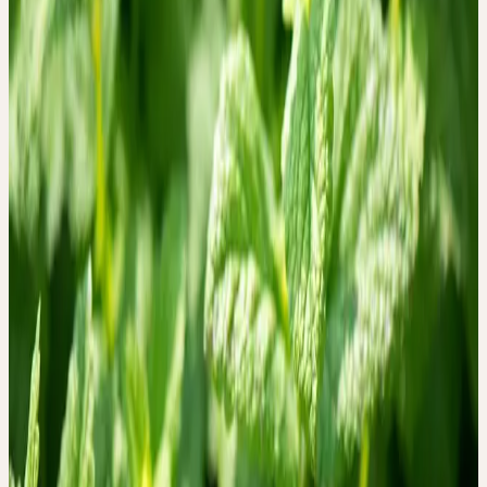
KAMILLE
Chamomilla / Matricaria recutita
Geborgenheit, Geduld, Sanftmut, Mütterlichkeit
Frühling
LÖWENZAHN
Taraxacum officinale
Wandlung, Anpassungsfähigkeit, Fluss der Lebensenergie,
Wärme, Lebenskraft
Sommer
MARIENDISTEL
Silybum marianum
Abgrenzung, Schutz, Individualität
Sommer