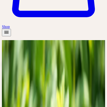
Shop
Startseite
/
Themen
/
Verdauung
VERDAUUNG
Verdauung ist mehr als Stoffwechsel — sie ist die tägliche Arbeit
der Verwandlung: Was wir aufnehmen, wird zu uns. Heilpflanzen
für die Verdauung begleiten diesen Prozess von der ersten
Bitterkeit auf der Zunge bis zur ruhigen Mitte im Bauch.
Pflanzen