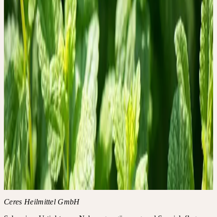
Centaurium erythraea
Idealität und Realität
Sommer
WERMUT
Artemisia absinthium
Anteilnahme, Präsenz, Wachheit, energetische Durchdringung der
Stoffwechselfunktionen
Sommer
ZITRONENMELISSE
Melissa officinalis
Besänftigung, Weichheit, Milde
Ceres Heilmittel GmbH