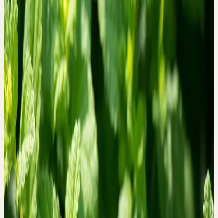
MEISTERWURZ
Imperatoria / Peucedanum ostruthium
Selbstbewusstsein, Befreiung aus Einengung und Zwang
PFEFFERMINZE
Mentha piperita
Neutralisation des Individuellen, Erfrischung, Entspannung
Sommer
SCHAFGARBE
Achillea millefolium
Unterscheidungsvermögen, Erkenntnis des Wesentlichen
Sommer
TAUSENDGÜLDENKRAUT