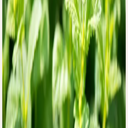
Cynara scolymus
Selbstbeschränkung und Ausschweifung
Sommer
ENGELWURZ
Angelica archangelica
Abgrenzung zwischen innen und aussen, Verbindung zwischen
oben und unten. Innerer Raum, Inspiration. Polarität von Mut und
Angst.
Herbst
GELBER ENZIAN
Gentiana lutea
Überwindung, Verdauung, Zerteilung
Frühling