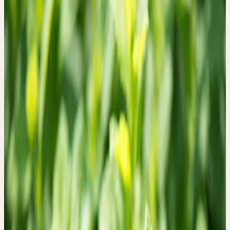
12
Wissensartikel
0
Kurse
0
Verdauung beginnt nicht im Magen. Sie beginnt im Mund, ja sogar
davor — beim Anblick und Duft der Speise. Speichel fliesst, der
Magen bereitet sich, die Galle wird angeregt. Ein fein
orchestrierter Vorgang, an dem unzählige Organe beteiligt sind
und der täglich aufs Neue gelingen will.
DAS BITTERE ALS PFORTE
Die alte Pflanzenheilkunde wusste: Das Bittere öffnet. Es weckt
die Verdauungssäfte, regt die Leber an, ordnet den Stoffwechsel.
In einer Zeit, in der süsse Aromen die Tafel beherrschen, sind