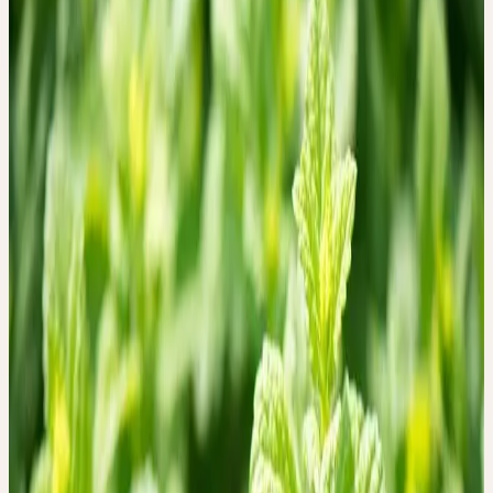
Bitterpflanzen fast vergessen worden — und doch sind sie es, die
unserem Verdauungssystem die Sprache zurückgeben.
Was bitter im Mund, ist dem Magen gesund.
— altes Sprichwort
Im Ceres-Verständnis ist Verdauung ein Bild für eine viel grössere
Tätigkeit: das Verarbeiten dessen, was uns begegnet — körperlich,
seelisch, geistig. Wer gut verdauen kann, kann auch gut leben.
PFLANZEN ZU DIESEM THEMA
Sommer
ARTISCHOCKE