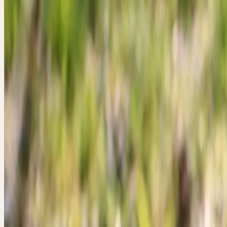
Die Blätter stehen in einer grundständigen Rosette. Sie sind verkehr
bis eilanzettlich, lebhaft grasgrün, äusserst vielgestaltig und untersch
fiederlappig — keine zwei sind in der Form identisch. Zeitig im Frü
spätestens im April, beginnt die Blüte. Die grossen, sonnenhaften g
Blütenköpfe — aus bis zu 200 Zungenblüten zusammengesetzt — g
sonnigem Wetter auf. Sie stehen auf hohlen, röhrenartigen Stängeln
Entwicklung von der Knospe bis zur «Pusteblume» geht rasch.
Löwenzahnblätter schmecken bitter; alle Pflanzenteile sind erfüllt 
weissen, kautschukhaltigen Milchsaft, der nach dem Waschen typis
und schwarze Flecken auf der Kleidung hinterlässt.
WESEN DER PFLAN