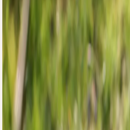
Wandlung, Anpassungsfähigkeit, Fluss der Lebensenergie, Wärme, 
Familie
Asteraceae (Korbblütler)
Standort
Wiesen, Weiden, Wegränder, Gärten; extrem anpassungsfähi
Ernte
April–Mai
Verarbeitung
Mörserverfahren
Botanik und Wesen der Pflanze
BOTANIK
Wer kennt ihn nicht, den Löwenzahn? Er gehört zur Familie der Kor
(Asteraceae) und ist auf nährstoffreichen Wiesen, Äckern und Gärte
dringt sogar bis in die Städte vor. Er bevorzugt überdüngte Standor
Stickstoffanteil. Mit seiner Pfahlwurzel dringt er bis 2 m in den Bo
wird oberirdisch über 40 cm hoch. Die Wurzel ist sehr vital und kan
kleinen Bruchstücken regenerieren.