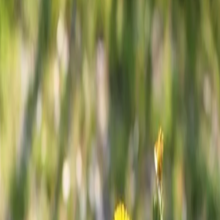
t-eiförmig
iedlich stark
hjahr,
elben
ehen nur bei
. Die
von einem
che braune
ZE