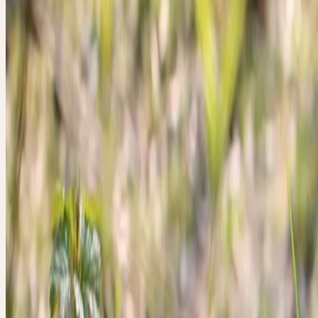
Wandlung, Anpassungsfähigkeit, Fluss der Lebensenergie, Wärme, 
Der Löwenzahn gehört zu den anpassungsfähigsten und vitalsten Pf
durch den Löwenzahn vermittelte Wandlungs- und Anpassungsfähigk
sich gleichermassen auf Ideen, Wertvorstellungen und Anschauunge
die Stoffwechselaktivität der Leber. Beide Ebenen weisen einen en
Zusammenhang auf: Wie die Leber eine rege Umwandlungsaktivitä
chemischen Substanzen entfaltet, so erfährt die innere Anschauung 
des Lebens immer wieder Anpassungen, Änderungen und Erweiter
Vorstellungen müssen an der Lebenserfahrung überprüft und eventu
angepasst oder korrigiert werden. Doch bereitet kein anderer Prozes
seelisch-geistigen Ebene so viel Mühe wie die Änderung von einmal
Werten und Anschauungen.
Zwar weichen Vorstellung und Realität aufgrund der Unvollkommen
Bewusstseins immer mehr oder weniger voneinander ab; wird jedoc