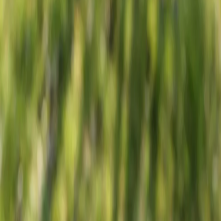
Lebenskraft
g, nährstoffreiche Böden
bblütler
n zuhause,
te mit hohem
den vor und
n sich aus