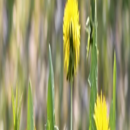
Lebenskraft
lanzen. Die
eit bezieht
n wie auf
gen
t von
im Verlauf
ungen.
ell
s auf der
 gebildeten
heit des
h ein