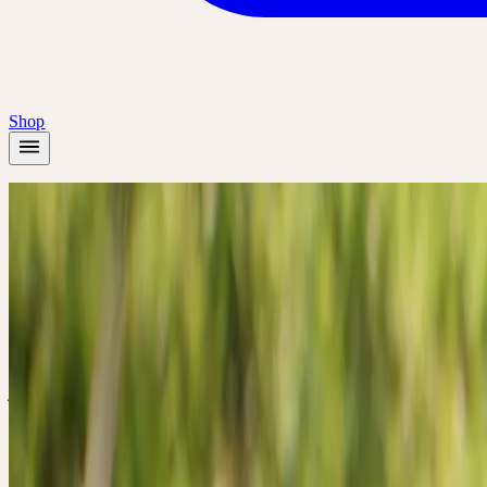
Shop
Startseite
/
Pflanzen
/
Löwenzahn
Frühling
Löwenzahn
Taraxacum officinale