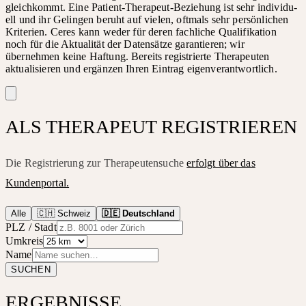
gleichkommt. Eine Patient-Therapeut-Beziehung ist sehr individu­
ell und ihr Ge­lin­gen be­ruht auf vie­len, oft­mals sehr per­sön­li­chen
Kri­te­ri­en. Ceres kann weder für deren fach­li­che Qua­li­fi­ka­ti­on
noch für die Aktualität der Datensätze garantieren; wir
übernehmen keine Haf­tung. Bereits registrierte Therapeuten
aktualisieren und ergänzen Ihren Eintrag eigenverantwortlich.
ALS THERAPEUT REGISTRIEREN
Die Registrierung zur Therapeutensuche
erfolgt über das
Kundenportal.
Alle
🇨🇭 Schweiz
🇩🇪 Deutschland
PLZ / Stadt
Umkreis
Name
SUCHEN
ERGEBNISSE