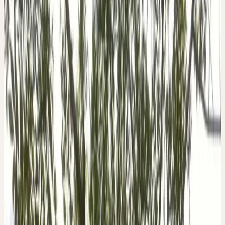
Familie
Oleaceae (Ölbaumgewächse)
Standort
Auwälder, Schluchtwälder, Bachufer; nährstoffreiche,
feuchte Böden
Ernte
Juli–August
Verarbeitung
Mörserverfahren
Botanik und Wesen der Pflanze
BOTANIK
Fraxinus excelsior
L., die Gewöhnliche Esche, ist ein bis 40 m
hoch werdender sommergrüner Baum aus der Familie der
Ölbaumgewächse (Oleaceae) und gehört zu den grössten
einheimischen Laubbaumarten. Sie kann 200 bis 300 Jahre alt
werden, findet sich gerne an feuchten Standorten und verträgt
lange Überflutungen am Uferbereich. Sie ist ein intensiver
Tiefwurzler. Ihr Holz vereint Elastizität, Biegsamkeit, Festigkeit,
Splitterfreiheit und Dauerhaftigkeit.