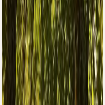
4. Kalbermatten, R. & Kalbermatten, H. Pflanzliche
Urtinkturen. (AT Verlag, Aarau, Schweiz, 2018).
5. Kalbermatten, R. Wesen und Signatur der Heilpflanzen.
(AT Verlag, Aarau, Schweiz, 2016).
II
Phase
Bewahrung
Psychologische Signatur
TRAGFÄHIGKEIT
R. & H. Kalbermatten — «Psyche des Menschen und Signatur der
Heilpflanzen»
Herstellung
CERES-MÖRSERVERFAHREN —
SCHONEND, KALT,
VOLLSTÄNDIG.
Frisch geerntet, von Hand verlesen, bei Raumtemperatur