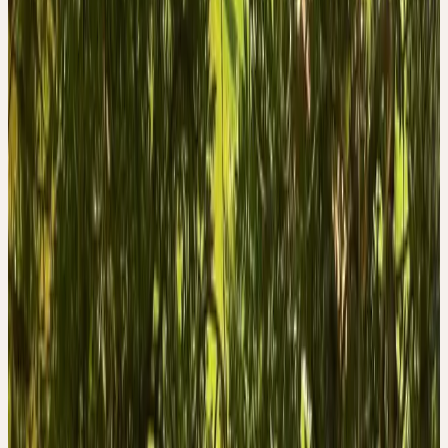
tatsächlich schwarze, samtartige Knospen und unterscheidet sich
damit markant von anderen Pflanzen.
Schwarz ist keine Farbe, sondern deren Abwesenheit, schwarze
Flächen reflektieren kein Licht, Schwarz schluckt das
lebensspendende Licht und ist darum in der belebten Natur sehr
selten. Wir erkennen also einen enormen Gegensatz zwischen der
Vitalität im Innern der Knospe und ihrer äusseren Farbe. Dieser
Gegensatz erstaunt um so mehr, als die Esche zu den vitalsten und
wuchskräftigsten Bäumen zählt. Könnte das Eschenwesen durch
diesen Gegensatz zum Ausdruck bringen, dass seine ganze
Lebenskraft in den Dienst von anderen gestellt wird und nicht zur
Vermehrung des eigenen Glanzes dient?
Die Eschenblätter sind 9- bis 13-teilig gefiedert mit lanzettlichen,
fein gezähnten Teilblättern. Die Anordnung der einzelnen Blätter