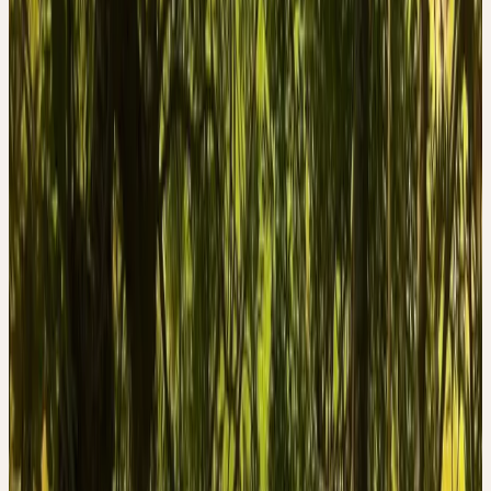
Sie ist einer der häufigsten Laubbäume der Schweiz.
Ceres verwendet frische Eschenblätter aus Wildsammlung in der
Schweiz. Die jungen Blätter werden im Sommer geerntet , wenn
diese das optimale Aroma entwickelt haben.
Historischer Kontext
TRADITIONELLE VERWENDUNG
Seit dem Altertum wird die Esche in der Literatur beschrieben und
ist fest verankert in Mythologien und Sagen. So steht die Esche in
der nordischen Mythologie als alles umfassender Weltbaum in
hohem Ansehen. Durch das schnell nachwachsende harte Holz
und einer Rinde, welche zum gerben und färben verwendet
werden kann, gilt die Esche seit Jahrtausenden als sehr wertvolle
Pflanze. Auch die medizinische Verwendung ist bereits seit