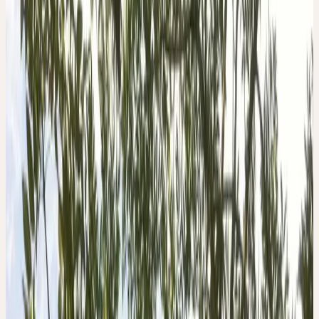
Die grünlich-graue Rinde ist anfangs glatt, später hellbeige und
längsrissig. An ihren Zweigen zeigt die Esche die typischen
schwarzbraunen Winterknospen. Aus diesen entfalten sich im
Frühjahr zunächst die Blüten, in warmen Jahren bereits im März.
Erst ab April bis in den Mai entfalten sich die gegenständigen, 20
bis 35 cm langen, unpaarig gefiederten Blätter mit bis zu 15
lanzettlichen, scharf gesägten Fiederblättchen. Die reifen Früchte
werden mit dem Wind verbreitet. Junge Eschen sind
schattentolerant, ältere reagieren empfindlich auf Beschattung. Das
durch einen Pilz ausgelöste Eschensterben stellt heute eine grosse
Bedrohung dar.
WESEN DER PFLANZE
Spannkraft, Ausdauer, Duldsamkeit, Tragfähigkeit,
Zielgerichtetheit