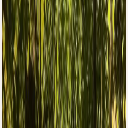
bemerkenswertes, aber leider sehr seltenes und auch vielen
Fachleuten unbekanntes Phänomen. Offensichtlich unter
besonderen Temperatur- und Feuchtigkeitsbedingungen können
verrottende Eschenblätter im Februar oder März einen
wundervollen, blütenartigen Duft entwickeln. Ich habe einmal
erlebt, wie ein ganzer Wald in dieser winterlichen Jahreszeit von
Wohlgeruch erfüllt war. In der Auflösung der Lebenskräfte kann
es geschehen, dass aus dem Eschenblatt etwas aufsteigt, was auf
die Lebendigkeit des kommenden Sommers hindeutet.
Erntezeit
Juli–August
Beschaffung
Wildsammlung
Herkunft & Ernte
WILDSAMMLUNG
Die Gemeine Esche ist in ganz Europa heimisch und wächst in
Wäldern, Auen, auf frischen bis feuchten, nährstoffreichen Böden.