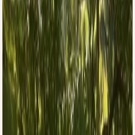
VON DER GESTALT ZUR
HEILKRAFT
Die Esche führt durch ihr Wesen der Duldsamkeit und
Beugsamkeit dem geschilderten Menschentypen die erforderlichen
Seelenkräfte zu. Die Esche ist ein verbreiteter und häufiger Baum
aus der Familie der Ölbaumgewächse (dazu gehören auch der
Olivenbaum, Flieder, Jasmin, Forsythie und Liguster). Das Holz
der Esche ist ebenso hart wie das der Eiche, doch im Gegensatz zu
diesem von höchster Elastizität. Es eignet sich daher besonders gut
für Stiele von stark beanspruchten Werkzeugen und für
Pfeilbogen.
Früher wurden auch Flugzeugpropeller und Skier daraus gefertigt.
Jugendliche auf dem Land machen sich manchmal einen Spass
daraus, auf junge Eschen zu klettern, um sich dann, an der