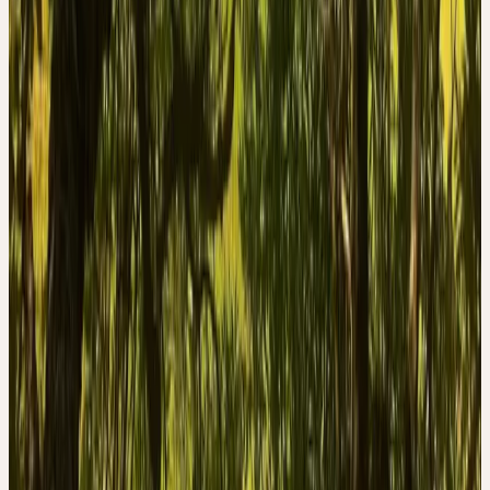
Hippokrates bekannt. Medizinisch verwendet wurde der Saft, die
Blätter, die Wurzeln, die Samen und die Rinde. Nebst der
Anwendung als Antidot bei Schlangenbissen waren auch schon
damals die bis heute in der Komplementärmedizin etablierte
Anwendung der Esche als diuretisches und antirheumatisches
Mittel bekannt.
QUELLEN
1. Committee on Herbal Medicinal Products (HMPC).
Assessment report on Fraxinus excelsior L. or Fraxinus
angustifolia Vahl, folium. EMA/ HMPC/239269/2011
(2012).
2. Madaus, G. MADAUS LEHRBUCH DER
BIOLOGISCHEN HEILMITTEL BAND 1-11. (mediamed
Verlag, Ravensburg, 1990).
3. BGA/BfArM (Kommission D). Fraxinus excelsior.
Bundesanzeiger 109 a, (1987).