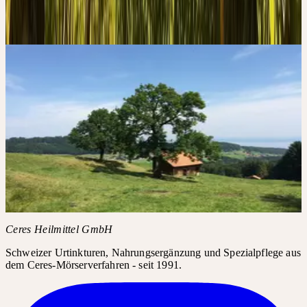
vermörsert und über Jahre gereift. Keine Erhitzung, kein Druck —
die volle Lebenskraft der Pflanze, bewahrt.
Die 4 Säulen der Qualität
→
Bildergalerie
CERES AUF
INSTAGRAM
#FRAXINUS /
#FRAXINUSEXCELSIOR
Instagram-Posts benötigen Ihre Zustimmung für Drittanbieter-
Inhalte.
Instagram laden
Ceres Heilmittel GmbH
Schweizer Urtinkturen, Nahrungsergänzung und Spezialpflege aus
dem Ceres-Mörserverfahren - seit 1991.