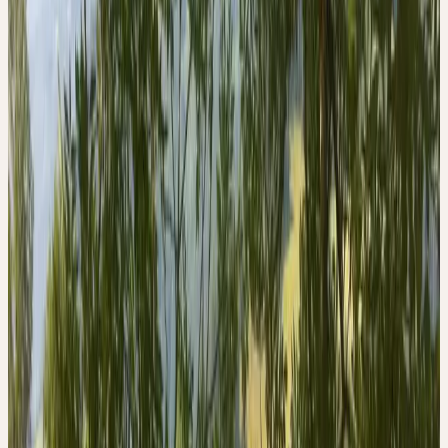
zurücksetzt und sich anspannt zugunsten des anvisierten Ziels. Die
Esche hat ein hohes Tragvermögen; sie stellt sich dabei aber nicht
in den Mittelpunkt, sondern bleibt bescheiden. Sie ist der Prototyp
des nicht auf schnellen Erfolg bedachten Wesens, dem das Ziel am
wichtigsten ist.
Das Gegenteil dieses Verhaltens ist bei Menschen zu finden, die zu
wenig Spannkraft, zu wenig Zielgerichtetheit aufbringen, um
erfolgreich zu sein. Sie suchen die Schuld dafür bei äusseren
Umständen oder bei anderen Menschen, grämen und ärgern sich
darüber und lehnen sich dagegen auf. Es braucht nicht besonders
betont zu werden, dass dieses Verhalten auf lange Sicht
gesundheitliche Nachteile mit sich bringt.
Ärger, Gram und der Kampf gegen vermeintliche Widerstände
führen zu Fehlfunktionen im Körper. Chronische