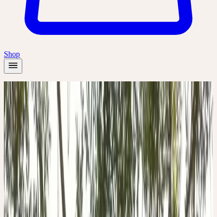
Shop
Startseite
/
Pflanzen
/
Esche
Frühling
Sommer
Esche
Fraxinus excelsior
Spannkraft, Ausdauer, Duldsamkeit, Tragfähigkeit,
Zielgerichtetheit