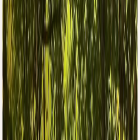
folgt selbst in der mächtigsten Eschenkrone einem Plan, so dass
immer noch direktes Sonnenlicht bis zum Boden dringen kann.
Betrachtet man von unten her eine Baumkrone, ist die
gleichmässige Beblätterung mit zahllosen Blätterspiralen deutlich
zu erkennen.
Blickt man – an einem sonnigen, nicht ganz windstillen Tag –
wieder zu Boden, können wir uns an einem Spiel von tanzenden
Lichtern im Schatten erfreuen. Das heisst, andere Lebewesen, die
sich im Einflussbereich der mächtigen, schützenden Esche
aufhalten, stehen nicht im Schatten, sie haben Zugang zum Licht,
können sich ihrem Wesen gemäss entfalten. Fallen die Blätter im
Herbst, hinterlassen sie an den Zweigen auffallende Narben.
Zweige von älteren Bäumen sind übersät mit solchen Blattnarben.
Beim Verrottungsprozess der Eschenblätter gibt es ein