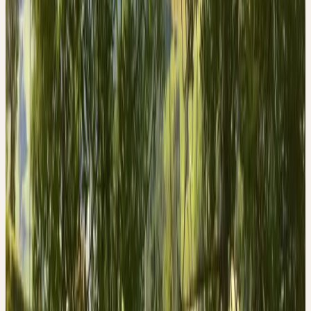
Entzündungsprozesse, rheumatische Beschwerden oder
Polyarthritis können entstehen. Die Esche führt durch die ihrem
Wesen eigene Spannkraft, Tragfähigkeit und Beugsamkeit dem
geschilderten Menschentyp die erforderlichen Seelenkräfte zu.
FRAXINUS EXCELSIOR
Esche
, Gemeine Esche
Familie
Oleaceae (Ölbaumgewächse)
Wuchshöhe
Bis 40 m (Baum)
Blütezeit
April–Mai (vor dem Blattaustrieb)
Erntemonate
Juli–August
Standort
Auwälder, Schluchtwälder, Bachufer; nährstoffreiche,
feuchte Böden
Verbreitung
Europa; in der Schweiz häufig bis 1400 m
Ceres-Beschaffung
Wildsammlung
Pflanzenteil
Frische Blätter
Volksnamen
Gemeine Esche, Hohe Esche, Wundbaum, European
Ash
Signatur & Wirkung