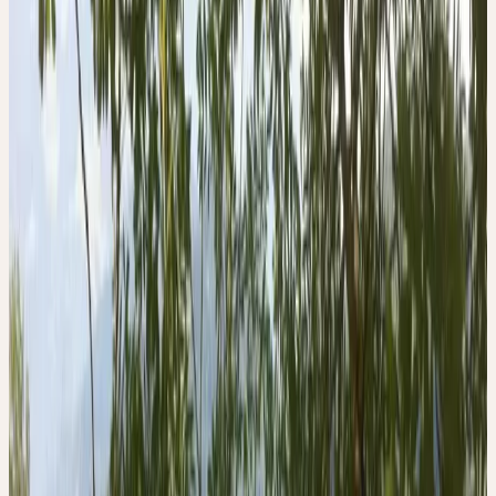
Der Menschentyp, den die Esche repräsentiert, ist mit einem zähen
Durchhaltevermögen ausgerüstet. Hat er ein Ziel vor Augen, kann
er eine fast grenzenlose Ausdauer und Geduld einsetzen, um
dieses zu erreichen. Auch von Rückschlägen und Misserfolgen
lässt er sich nicht beirren; misslingt ihm etwas, sieht er darin den
Auftrag zu einer Optimierung, zu einem Neubeginn und nimmt
seine Arbeit mit grossem Elan sofort wieder auf.
Dazu kann er sich abschotten und isolieren, bis das Ziel erreicht
ist. Dies wird durch die schwarzen Knospen der Esche dargestellt.
Mit ihrer dunklen Hülle schirmt sie das Innere vom Licht ab, um
es zu bewahren, bis der Moment kommt, es ans Licht zu bringen.
Beim Bogenschiessen verschmelzen Bogen, Pfeil (beides aus
Eschenholz) und gespannte Sehne zu einer Einheit. Dieses Bild
passt genau auf den beschriebenen Menschen, der alles