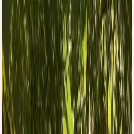
Baumspitze hängend, langsam auf den Boden sinken zu lassen,
was das ganze Bäumchen zu einem Riesenbogen spannt. Welch
grausames Spiel mit einem Baum – doch kein anderer Baum als
die Esche würde das ertragen. Schwarze Eschenknospen; nicht auf
Glanz bedacht.
Die Knospe ist der vitalste Teil einer Pflanze. Darin ist der ganze
Trieb oder die ganze Blüte in Miniaturform enthalten und drängt
zur Entfaltung. Eine Knospe birgt potenzielle Pflanzenenergie in
höchstem Grad.
Die Farbe, die diese Vitalität zum Ausdruck bringt, ist natürlich
Grün, wie die der Blätter der meisten Pflanzen. Manchmal können
Knospen auch rot sein und damit eine innewohnende Wärmekraft
zum Ausdruck bringen. Würde es uns die Esche nicht zeigen,
wären schwarze Knospen schwer vorstellbar. Die Esche hat also