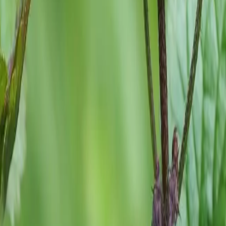
gen,
e Ausläufer,
ndige Haut
ZE
nden
en und wirkt
r höchste
 den eigenen