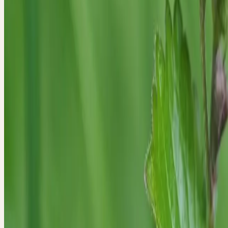
Arzt in unserem Innern. Sie öffnet die Augen für die Einsicht, dass 
alles selbst tun müssen, dass – wenn wir uns dafür öffnen – die Hilf
ist. Das Wesen der Gundelrebe greift nie forcierend ein.
Es verkörpert Gelassenheit, Geduld, innere Ruhe und das Vertrauen 
helfenden Naturkräfte. Die Gundelrebe stärkt den Menschen in sei
an das Wunderbare, an das Leben selbst. Die unscheinbare, zwergha
der Gundelrebe trägt ein höchst lebendiges Licht- und Wärmewesen 
die durch innere Kälte gestockten und erstarrten Prozesse wärmend 
durchdringen und neu zu beleben vermag.
Die Gundelrebe vermittelt das lösende Vermögen, Zustände, die – b
unbewusst – festgehalten wurden und dadurch nicht mehr im leben
Prozess der fortwährenden Veränderung stehen, zu erneuern. So kön
langem erstarrte Prozesse wiederum in den Lebensfluss aufgenomm
Gundelrebe beendet Winterstarre und Dunkelheit durch lösende Wä