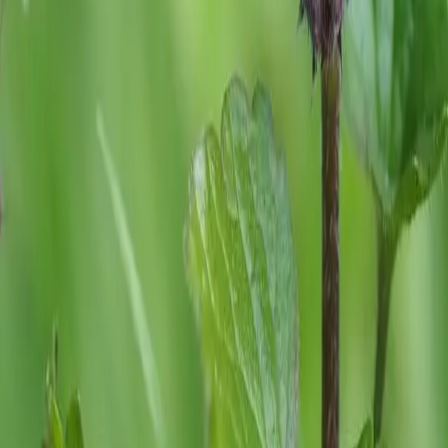
wir nicht
e schon da
auf die
nem Glauben
fte Gestalt
in sich, das
zu
ewusst oder
digen
nen seit
en werden.
rme- und