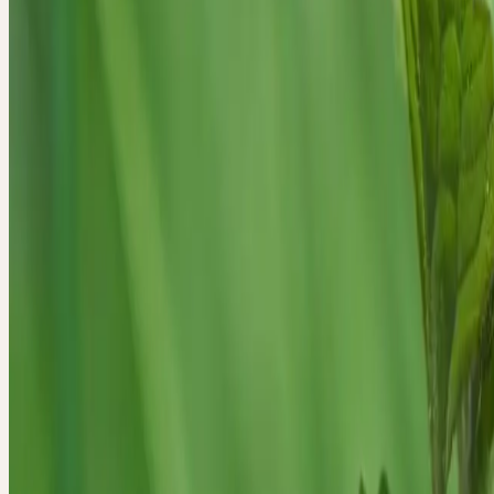
Blattachseln erscheinen von März bis Mai die grossen, bis 3 cm lan
blauvioletten Blüten. Nach der Blütezeit treibt der Gundermann lang
die langsam die Umgebung erobern und freien Boden wie eine lebe
überziehen.
WESEN DER PFLAN
Loslassen und Erneuerung, Gelassenheit, lebenserweckende Wärme
Die Gundelrebe steht in einer wesenhaften Beziehung zu den helfe
Naturkräften und -wesen. Sie besitzt eine Resonanz mit diesen Wes
dadurch als ihr Verstärker. Um einen Gundelrebenbestand spüren wi
Lebendigkeit.
Die Gundelrebe weckt das Vertrauen in die Selbstheilungskräfte, in