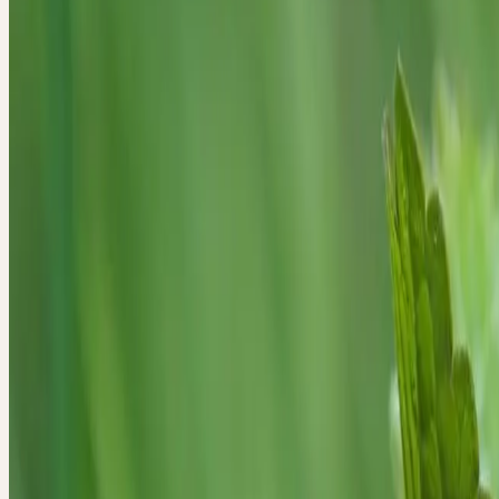
Loslassen und Erneuerung, Gelassenheit, lebenserweckende Wärme
Familie
Lamiaceae (Lippenblütler)
Standort
Wiesen, Waldränder, Hecken, Gärten; feuchte, nährstoffrei
Ernte
April–Mai
Verarbeitung
Mörserverfahren
Botanik und Wesen der Pflanze
BOTANIK
Der Gundermann (
Glechoma hederacea
L.) gehört zur Familie der
Lippenblütler (Lamiaceae), deren Mitglieder meist durch einen inte
ausgezeichnet sind. Sein Aroma ist anders als die leichten Düfte and
Lippenblütler — erdig, warm und würzig.
Glechoma hederacea
wir
cm gross und ist eine typische Frühjahrspflanze. Am vierkantigen St
die kreuzgegenständigen, nierenförmig bis herz-eiförmigen Blätter. 