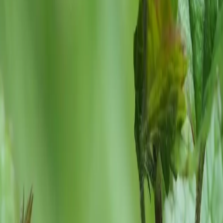
che Böden
nsiven Duft
erer
d 10 bis 40
ängel stehen
In den