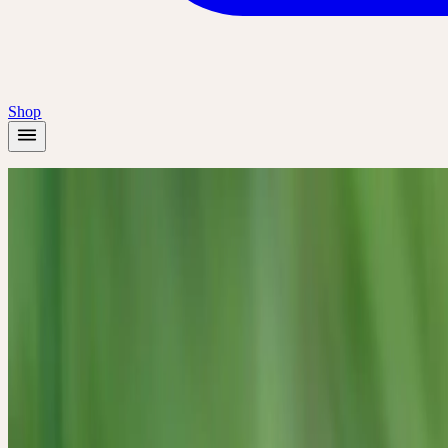
Shop
Startseite
/
Pflanzen
/
Gundelrebe
Frühling
Gundelrebe
Glechoma hederacea