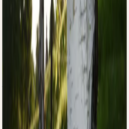
terne et gris.
Période de récolte
Mai
Approvisionnement
Cueillette sauvage CH
Origine & Récolte
CUEILLETTE SAUVAGE CH
Le bouleau verruqueux (Betula pendula) est répandu dans toute
l'Europe et en Asie du Nord. Plante pionnière, il colonise les forêts
claires, les coupes rases, les landes et les sols acides, de la plaine
jusqu'en zone de montagne. En Suisse, il est fréquent et cultivé
comme arbre de parc.
Ceres utilise des feuilles de bouleau issues de cueillette sauvage en
Suisse. Les jeunes feuilles encore collantes sont récoltées au
printemps peu après le débourrement — à ce stade, la