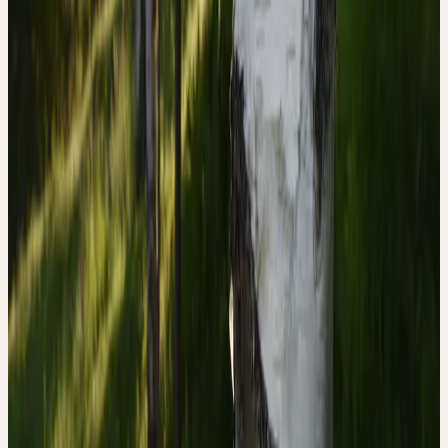
concentration en flavonoïdes et triterpènes est maximale.
Contexte historique
UTILISATION TRADITIONNELLE
DU BOULEAU
Le bouleau est l'un des arbres les plus vénérés d'Europe du Nord.
Dans la mythologie germanique et slave, il était considéré comme
un arbre sacré de la fertilité et du printemps — des rameaux de
bouleau ornaient traditionnellement les maisons et les étables au
début de la saison chaude comme signe de renouveau. En tant que
plante médicinale, il est connu depuis des siècles, notamment dans
la médecine populaire d'Europe du Nord.
Traditionnellement, les feuilles de bouleau étaient utilisées comme
diurétique et dépuratif pour les infections urinaires, les oedèmes, la