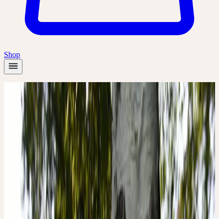
Shop
Accueil
/
Plantes
/
Bouleau
Printemps
Bouleau
Betula pendula
Grâce, juvénilité et flexibilité, polarité de vie et de mort
Famille
Betulaceae (Bétulacées)