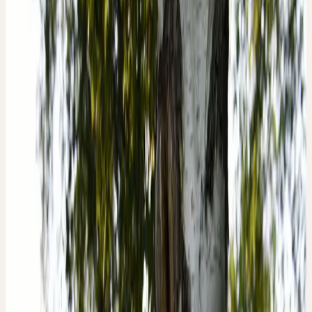
Habitat
Forêts claires, bordures de tourbières, surfaces pionnières ;
peu exigeant, préfère les sols sablonneux
Récolte
Mai
Traitement
Procédé au mortier
Botanique & essence de la plante
BOTANIQUE
Dans les mythes, le bouleau était représenté comme une jeune fille
gracieuse dansant avec une chevelure dorée. Le mouvement
souple des branches dans le vent, la parure dorée du printemps et
de l'automne et l'écorce d'un blanc pur incarnent la danse pure, le
rythme et la qualité. Au printemps, il alimente son tronc d'une sève
vivifiante (eau de bouleau). Les feuilles diffusent un parfum
particulièrement doux et suave, qui traverse l'âme de forces de
rajeunissement.
ESSENCE DE LA PLANTE