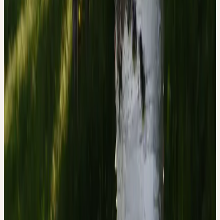
goutte et les affections rhumatismales. La sève de bouleau, récoltée
en mars avant le débourrement, était bue comme tonique général et
«purificateur du sang». En externe, les feuilles et le goudron de
bouleau étaient utilisés pour les maladies cutanées, notamment le
psoriasis et l'eczéma.
Dans la sémiologie Ceres, le bouleau incarne la clarté lumineuse et
la dépuration: les troncs blancs, le feuillage pendant et lumineux,
la délicatesse des chatons — le bouleau est la plante du printemps
aéré et clair, qui libère tout ce qui est devenu lourd.
SOURCES
1. Hänsel, R. & Steinegger, E. Hänsel / Sticher
Pharmakognosie Phytopharmazie. (Wissenschaftliche
Verlagsgesellschaft GmbH, Stuttgart, Deutschland, 2015).
2. Madaus, G. MADAUS LEHRBUCH DER
BIOLOGISCHEN HEILMITTEL BAND 1-11. (mediamed