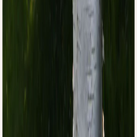
Verlag, Ravensburg, 1990).
3. Committee on Herbal Medicinal Products (HMPC).
European Union herbal monograph on Betula pendula Roth
and/or Betula pubescens Ehrh. as well as hybrids of both
species, folium. EMA/HMPC/5, (2014).
4. BGA/BfArM (Kommission E). Betulae folium (
Birkenblätter ). Bundesanzeiger 50, (1986).
5. Kalbermatten, R. & Kalbermatten, H. Pflanzliche
Urtinkturen. (AT Verlag, Aarau, Schweiz, 2014).
6. Kalbermatten, R. Wesen und Signatur der Heilpflanzen.
(AT Verlag, Aarau, Schweiz, 2016).
II
Phase
Préservation
Signature psychologique
MOBILITÉ ET ESTHÉTIQUE
R. & H. Kalbermatten — «Psyche des Menschen und Signatur der
Heilpflanzen»
Fabrication