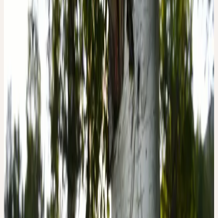
Grâce, juvénilité et flexibilité, polarité de vie et de mort
Mobilité et esthétique
Le bouleau réunit les contraires de la vie et de la mort. Son
essence est la qualité — sous son influence, l'âme perçoit les
couleurs plus lumineuses, les sons plus sonores, les parfums plus
aromatiques. Il est indiqué lorsque le monde est perçu comme
terne et gris ou que l'élan de jeunesse faiblit. En même temps, il
atteint aussi le type contraire, celui qui traverse la vie avec trop de
légèreté et évite les liens profonds. Le bouleau active la fonction
rénale et favorise une connexion plus profonde avec la vie.
BETULA PENDULA
Bouleau
, Hänge-Birke