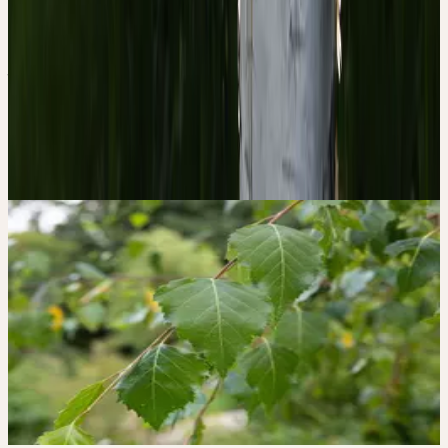
PROCÉDÉ CERES AU MORTIER
— DOUX, FROID, COMPLET.
Fraîchement récoltées, triées à la main, broyées à température
ambiante et mûries pendant des années. Pas de chauffage, pas de
pression — toute la force vitale de la plante, préservée.
Les 4 piliers de la qualité
→
Galerie d'images
CERES SUR
INSTAGRAM
#BETULA /
#BETULAPENDULA
Les posts Instagram nécessitent votre consentement pour le
contenu tiers.
Charger Instagram