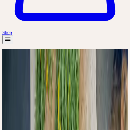
Shop
Startseite
/
Wissen
/
Ein Wettlauf gegen die Zeit: Warum die Verarbeitung
frischer Pflanzen über die Qualität der Tinktur entscheidet
Qualität & Herstellung
6
Min. Lesezeit
EIN WETTLAUF
GEGEN DIE ZEIT:
WARUM DIE