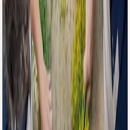
Das Ergebnis des Oxidationsstresstests ist eindeutig: Bereits 30
Minuten Luftkontakt nach dem Mahlen führen bei allen vier
getesteten Pflanzen zu einem messbaren Rückgang der
antioxidativen Aktivität. Bei Echinacea beträgt dieser Rückgang
44 %, bei Pfefferminze 43 %. Johanniskraut verliert 20 % seiner
antioxidativen Aktivität, Ginkgo erweist sich mit 10 % als
vergleichsweise robust.
30 Minuten Luftkontakt nach dem Mahlen können die
antioxidative Aktivität einer Frischpflanzentinktur um bis zu 44
% reduzieren — abhängig von der Pflanzenart.
Die Ursache liegt in der Enzymgruppe der Polyphenoloxidasen
(auch Tyrosinasen genannt): Sobald die Zellintegrität beim
Schneiden oder Mahlen zerstört wird, treten diese Enzyme aus den