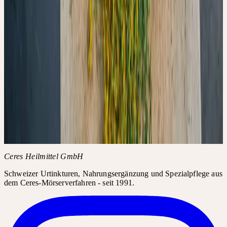
VON CERES
Diese Verweise öffnen die jeweiligen Plattformen direkt. Sie sind
als Ergänzung zum Artikel gedacht, nicht als native In-Page-
Interaktion.
Auf Instagram ansehen
↗
Auf Facebook ansehen
↗
Auf YouTube
ansehen
↗
Inhalt
Was untersucht wurde
Was passiert, wenn eine Pflanze zu lange wartet
Der Vergleich kommerzieller Chargen
Einordnung und Grenzen der Studie
Originalarbeit
Ceres Heilmittel GmbH
Schweizer Urtinkturen, Nahrungsergänzung und Spezialpflege aus
dem Ceres-Mörserverfahren - seit 1991.