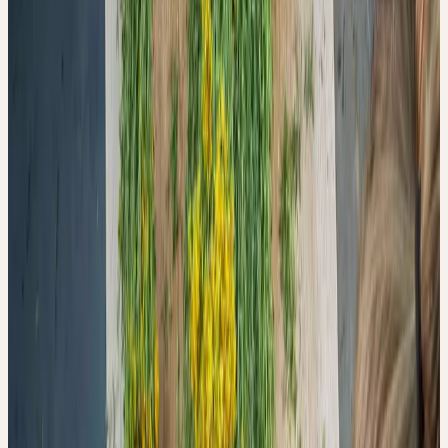
VERARBEITUNG
FRISCHER PFLANZEN
ÜBER DIE QUALITÄT
DER TINKTUR
ENTSCHEIDET
Ceres Redaktion
·
10. April 2026
Was bei der Herstellung homöopathischer Urtinkturen in den
ersten Minuten passiert — und warum 30 Minuten Luftkontakt die
antioxidative Aktivität um bis zu 44 % reduzieren können.
Studienquelle:
Barmaverain D, Hasler S, Kalbermatten C, Plath
M, Kalbermatten R. Processes, 2022
Studiendesign:
Analytische Laboruntersuchung