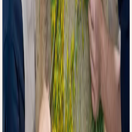
DER VERGLEICH KOMMERZIELLER CHARGEN
Neben dem kontrollierten Laborversuch wurden kommerziell
erhältliche Urtinkturen von fünf verschiedenen Herstellern
analysiert. Das Bild ist heterogen: Die untersuchten Chargen
unterscheiden sich in ihrer antioxidativen Aktivität erheblich — bei
einigen Fremdchargen lag die Aktivität sogar unterhalb jener des
künstlich oxidierten Laborextrakts.
Die Tinkturen der Ceres Heilmittel AG zeigten über die
analysierten Pflanzenarten hinweg — mit Ausnahme von Ginkgo,
wo alle Hersteller vergleichbare Werte aufwiesen — eine höhere
antioxidative Aktivität sowie eine weniger ausgeprägte
Abflachung der UV-Absorptionskurve.
Die Autoren führen dies auf Besonderheiten im Ceres-