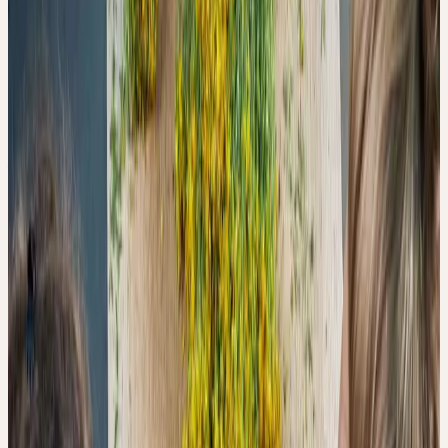
(Oxidationsstresstest, UV-Vis-Spektroskopie, Antioxidanzien-
Assay)
Publiziert:
Juli 2022 · DOI: 10.3390/pr10071335 · Editor's
Choice
Hinweis: Laboranalytische Studie — keine klinischen
Schlussfolgerungen
Wer eine frische Pflanze aufschneidet, setzt einen Prozess in Gang,
der sich nicht aufhalten lässt: Enzyme, die bislang von der intakten
Zellstruktur getrennt gehalten wurden, treten in Kontakt mit
phenolischen Verbindungen — und mit Sauerstoff. Was folgt, ist
eine Oxidationskaskade, die in der Lebensmittel- und
Kosmetikindustrie seit Langem bekannt ist: das Bräunen von
Avocados, der Farbverlust von frisch gepresstem Saft, die
Qualitätsminderung empfindlicher Rohstoffe.