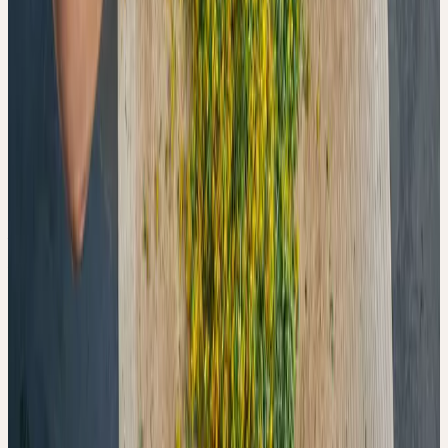
der Frischpflanzenverarbeitung als relevante Qualitätsvariable bei
der Herstellung homöopathischer Urtinkturen — und schlägt mit
der UV-Vis-Spektroskopie eine einfache, praxistaugliche Methode
zu deren Erfassung vor.
ORIGINALARBEIT
Barmaverain D, Hasler S, Kalbermatten C, Plath M,
Kalbermatten R. Oxidation during Fresh Plant Processing: A
Race against Time. Processes. 2022;10(7):1335. DOI:
10.3390/pr10071335
Open Access:
mdpi.com/2227-9717/10/7/1335
Social
WEITER AUF DEN KANÄLEN