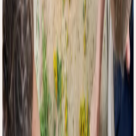
kryogenen Bedingungen — also bei extrem niedrigen
Temperaturen mit flüssigem Stickstoff — gemahlen, um
enzymatische Prozesse zu hemmen und einen möglichst
oxidationsfreien Referenzextrakt zu erhalten. Anschliessend wurde
dasselbe Pflanzenmaterial nach 30 Minuten Luftkontakt extrahiert,
um den Effekt der Oxidation zu simulieren.
Die resultierenden Tinkturen wurden mit UV-Vis-Spektroskopie,
einem Antioxidanzien-Assay (Kaliumpermanganat) und einem
enzymatischen Tyrosinase-Test analysiert. Zusätzlich wurden
mehrere kommerziell erhältliche Urtinkturen verschiedener
Hersteller — darunter Ceres Heilmittel AG — auf ihren
Oxidationszustand hin untersucht.
WAS PASSIERT, WENN EINE PFLANZE ZU LANGE
WARTET