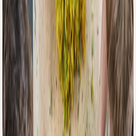
In der Herstellung pflanzlicher Arzneimittel wurde dieser
Zusammenhang wissenschaftlich bisher kaum untersucht. Eine
Studie des Ceres-Forschungsteams hat sich genau damit
beschäftigt — und zeigt, dass Minuten über die Qualität einer
homöopathischen Urtinktur entscheiden können.
WAS UNTERSUCHT WURDE
Das Forschungsteam um Didier Barmaverain, Samuel Hasler,
Christoph Kalbermatten, Matthias Plath und Roger Kalbermatten
untersuchte vier Heilpflanzen, die in der Herstellung von
Urtinkturen eingesetzt werden: Echinacea purpurea (Sonnenhut),
Mentha piperita (Pfefferminze), Ginkgo biloba und Hypericum
perforatum (Johanniskraut).
Für den Versuchsaufbau wurden frisch geerntete Pflanzen unter