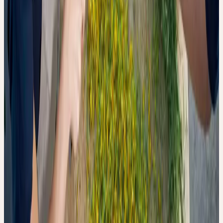
Herstellungsprozess zurück: Die frischen Pflanzen werden in einer
speziell entwickelten, geschlossenen Mühle gemahlen, die den
Luftkontakt minimiert und in der der Alkohol bereits während des
Mahlvorgangs anwesend ist — eine Bedingung, die die
enzymatische Oxidation hemmt. Eine abschliessende
Ursachenzuschreibung ist laut den Autoren jedoch nicht möglich,
da zu viele variable Faktoren zwischen verschiedenen Herstellern
bestehen.
Die Ergebnisse legen nahe, dass nicht nur die
Ausgangsqualität der Pflanze, sondern auch jede einzelne
Sekunde des Verarbeitungsprozesses die Qualität der fertigen
Urtinktur beeinflusst.
EINORDNUNG UND GRENZEN DER STUDIE
Die Studie ist eine analytische Laboruntersuchung — keine