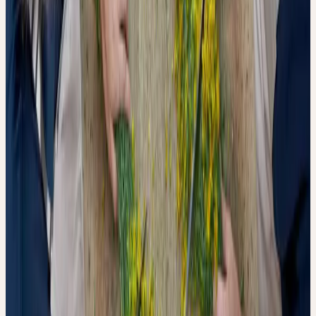
Plastiden in Kontakt mit den phenolischen Verbindungen der
Pflanze. In Gegenwart von Sauerstoff katalysieren sie die
Oxidation der Hydroxylgruppen — jener Strukturen, die
massgeblich für die antioxidative Wirkung phenolischer
Verbindungen verantwortlich sind. Die oxidierten Produkte
reagieren weiter zu braunen Polymeren (Melaninen), die sich nicht
in hydroalkoholischen Lösungsmitteln lösen und daher in der
fertigen Tinktur fehlen.
Das UV-Vis-Spektrum bietet dabei ein überraschend einfaches
diagnostisches Fenster: Die Oxidation zeigt sich als
charakteristische Abflachung der typischen Absorptionskurve —
ein Verhältnis von Maximum zu Minimum, das messbar sinkt und
linear mit dem Rückgang der antioxidativen Aktivität korreliert.
Diese Methode könnte, so schlagen die Autoren vor, als schnelle
Qualitätskontrolle in der Routineanalytik eingesetzt werden.