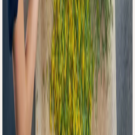
klinische Studie. Sie macht keine Aussagen darüber, ob höhere
antioxidative Aktivität in vitro klinisch relevante Unterschiede
bedeutet. Die Autoren weisen ausdrücklich darauf hin, dass die
klinische Bedeutung dieser analytischen Unterschiede zum
Zeitpunkt der Publikation nicht bekannt ist.
Die Studie wurde vom Forschungs- und Entwicklungsteam der
Ceres Heilmittel AG durchgeführt und durch das Unternehmen
finanziert. Christoph Kalbermatten ist CEO, Roger Kalbermatten
Gründer von Ceres Heilmittel AG. Diese Angaben sind in der
Publikation vollständig offengelegt. Die Studie wurde in der
Fachzeitschrift Processes (MDPI) publiziert, als Editor's Choice
ausgezeichnet und durchlief ein reguläres Peer-Review-Verfahren.
Was die Studie leistet, ist dennoch bedeutsam: Sie benennt
erstmals in der wissenschaftlichen Literatur die Oxidation während