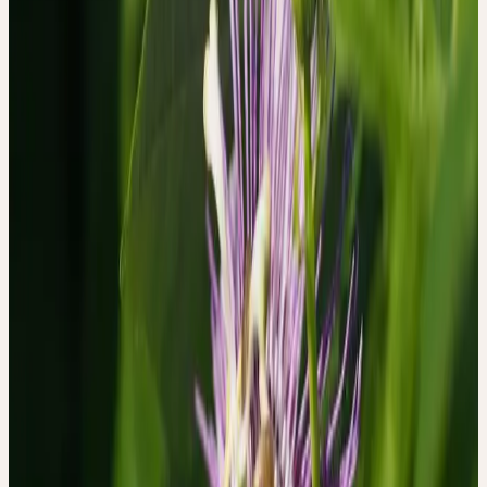
eingehende persönliche Interviews. Die Auswertung erfolgte mit
qualitativer Inhaltsanalyse, narrativer Inquiry und der
dokumentarischen Methode — Ansätze, die auf das Verstehen von
Bedeutung und Erleben ausgerichtet sind, nicht auf statistische
Auswertung.
Das Ziel war dabei explizit nicht, die Wirksamkeit der Tinktur zu
bestimmen. Es ging darum, was die Patientinnen und Patienten
selbst wahrnahmen und wie sie ihre Erfahrung interpretierten und
in ihre Biographie einbetteten.
DREI TYPEN VON ERFAHRUNGSGESCHICHTEN
Aus dem Material kristallisierten sich drei distinkte Typen
biografischer Erzählungen heraus: