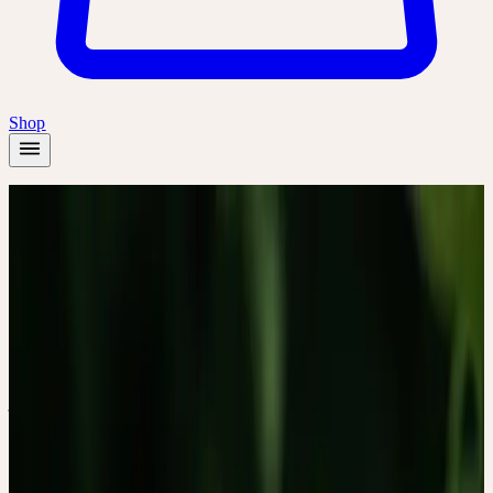
Shop
Startseite
/
Wissen
/
Zur Ruhe kommen — was Patientinnen und Patienten beim
Einsatz von Passiflora incarnata erleben
Forschung & Studien
5
Min. Lesezeit
ZUR RUHE KOMMEN
— WAS PATIENTINNEN
UND PATIENTEN BEIM