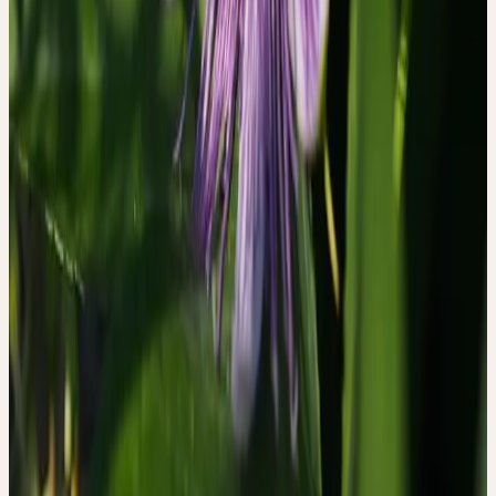
Für die Praxis bedeutet das: Der Kontext der Einnahme, die
Haltung der behandelnden Person, das Gespräch über die Pflanze
und ihre Qualitäten — all das ist nicht Beiwerk, sondern Teil des
therapeutischen Prozesses. Dieser Gedanke ist in der
komplementären Medizin vertraut, wird aber selten so direkt mit
qualitativer Forschung belegt.
Die Studie wurde von Forscherinnen des Instituts für
Komplementär- und Integrative Medizin des Universitätsspitals
Zürich und der Universität Zürich durchgeführt. Christoph
Bachmann hat als freiberuflicher Pharmaberater für Ceres
Heilmittel AG gearbeitet und brachte sein pharmakologisches
Wissen über Passiflora incarnata in die Studie ein. Die Studie
erhielt zusätzliche Finanzierung durch Ceres Heilmittel AG. Diese
Angaben sind in der Publikation offengelegt.