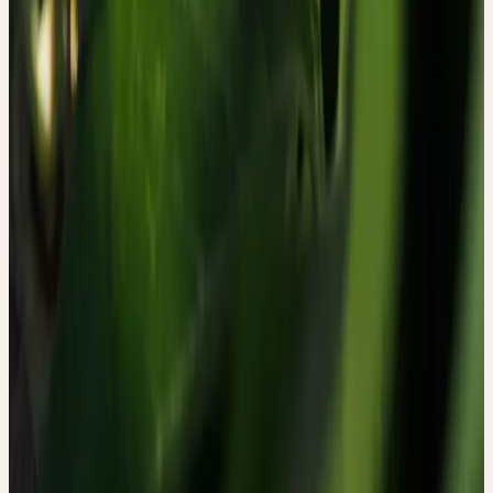
Es ist bemerkenswert, dass diese Studie in der Hypericum-Studie
von 2025 als methodisches Referenzbeispiel für qualitative
Forschung mit Ceres-Urtinkturen zitiert wird — beide gehören zu
einem wachsenden Korpus von Arbeiten, der das Spektrum der
Erkenntnismethoden in der Heilpflanzenforschung bewusst
erweitert.
ZUR PFLANZE
Passiflora incarnata wurde Mitte des 19. Jahrhunderts als
Heilpflanze in Europa etabliert und ist heute in der
Schweizerischen Pharmakopöe aufgeführt. In der Schweiz sind
verschiedene Zubereitungsformen zugelassen — darunter
ethanolische Extrakte wie die Ceres Urtinktur. Die Pflanze wird in
der westeuropäischen Phytotherapie traditionell bei nervöser
Unruhe, Einschlafstörungen und Angstzuständen eingesetzt.