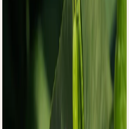
Hinweis: Qualitative Studie — keine quantitativen
Wirksamkeitsaussagen
Sommer
PASSIONSBLUME
Passiflora incarnata
Schwangerschaft & Geburt
Kinderheilkunde
Passiflora incarnata, die Passionsblume, gehört zu den wenigen
Heilpflanzen, die in der westeuropäischen Phytotherapie seit dem
19. Jahrhundert kontinuierlich verwendet werden — für Unruhe,
Schlafstörungen, Angst. Klinische Studien haben unterschiedliche
Präparate auf ihre Wirksamkeit hin untersucht. Was in diesen
Studien meist fehlt, ist die andere Hälfte der Geschichte: Wie
erleben Menschen den Prozess des Einnehmens selbst? Was
nehmen sie wahr, wie deuten sie es, was verändert sich in ihrem
Alltag?