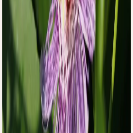
die Beschwerden hielten an. Eine subjektive Veränderung durch
die Tinktur wurde nicht beschrieben.
Die Studie macht sichtbar, dass Patientinnen und Patienten
dieselbe Pflanze, denselben Extrakt, in grundlegend
unterschiedlichen Lebenssituationen einnehmen — und
entsprechend unterschiedliche Erfahrungen damit machen.
WAS DIESE STUDIE BEDEUTET
Die Passionsblumenstudie ist keine Wirksamkeitsstudie. Sie macht
keine Aussage darüber, ob Passiflora incarnata bei Angst oder
Schlafstörungen klinisch wirksam ist — das war nicht ihre Frage.
Ihre Stärke liegt anderswo: Sie zeigt, dass das Erleben eines
Heilmittels tief in der Biographie und den persönlichen Werten der
einnehmenden Person verankert ist.