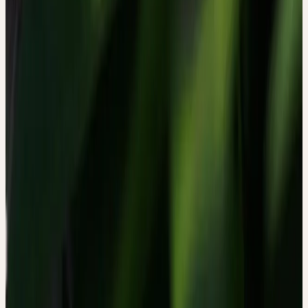
ORIGINALARBEIT
Canella C, Bachmann C, Wolfensberger B, Witt CM. Patients'
experiences attributed to the use of Passiflora incarnata: A
qualitative, phenomenological study. J Ethnopharmacol.
2019;231:295-301. DOI: 10.1016/j.jep.2018.11.022
Social
WEITER AUF DEN KANÄLEN
VON CERES
Diese Verweise öffnen die jeweiligen Plattformen direkt. Sie sind
als Ergänzung zum Artikel gedacht, nicht als native In-Page-
Interaktion.
Auf Instagram ansehen
↗
Auf Facebook ansehen
↗
Auf YouTube
ansehen
↗
Inhalt