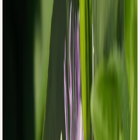
Eine Forschungsgruppe des Instituts für Komplementär- und
Integrative Medizin des Universitätsspitals Zürich hat genau diese
Fragen untersucht — mit einem Ansatz, der in der
Heilpflanzenforschung selten ist: einer qualitativen,
phänomenologischen Studie.
METHODE: ZUHÖREN STATT MESSEN
Acht deutschsprachige Patientinnen und Patienten in der Schweiz
(48 bis 80 Jahre alt) nahmen an der Studie teil. Sie alle erhielten
die Ceres Passiflora incarnata Urtinktur — einen ethanolischen
Frischpflanzenextrakt — erstmals verschrieben, von Ärztinnen
und Ärzten mit Spezialisierung in Phytotherapie.
Die Studie kombinierte mehrere Methoden: Fragebögen vor und
nach der Behandlung, Tagebücher während der Einnahme sowie