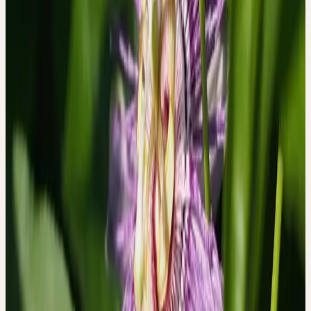
TYP 1 — NEUAUSRICHTUNG
Diese Patientinnen und Patienten beschrieben einen Wandel: Sie
waren zuvor stark leistungsorientiert und bewegten sich während
der Einnahme in Richtung einer Neugewichtung von Prioritäten
— hin zu mehr Ruhe und innerem Gleichgewicht. Die
Passionsblume begleitete in diesen Berichten einen persönlichen
Veränderungsprozess.
TYP 2 — INTEGRATION
Diese Gruppe behielt ihre Leistungsorientierung bei, beschrieb
aber gleichzeitig eine neu zugängliche Ruhe — eine Art parallele
Qualität, die sich in den Alltag einfügte, ohne ihn grundlegend zu
verändern.
TYP 3 — PERSISTENZ
Bei dieser Gruppe blieb die Leistungsorientierung bestehen, und