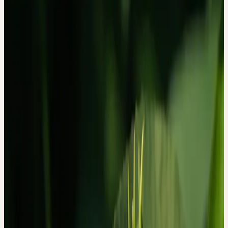
EINSATZ VON
PASSIFLORA
INCARNATA ERLEBEN
Ceres Redaktion
·
10. April 2026
Eine qualitative Studie des Universitätsspitals Zürich fragt nicht
nach Mittelwerten — sondern danach, was Menschen wirklich
wahrnehmen, wenn sie Passiflora incarnata einnehmen.
Studienquelle:
Canella C, Bachmann C, Wolfensberger B, Witt
CM. Journal of Ethnopharmacology, 2019
Studiendesign:
Qualitative, phänomenologische
Beobachtungsstudie
Publiziert:
März 2019 · DOI: 10.1016/j.jep.2018.11.022