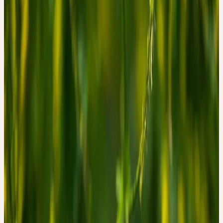
Habitat
Bords de chemins, talus ferroviaires, terrains vagues ; sols
secs et calcaires
Récolte
Juni
Traitement
Procédé au mortier
Botanique & essence de la plante
BOTANIQUE
Le mélilot est une papilionacée dont les feuilles trifoliollées et les
fleurs jaunes disposées en grappes dressées forment une apparence
sobre et ordonnée. Le principal principe actif, la coumarine,
confère à la plante son parfum caractéristique de foin frais, qui
s'intensifie encore au séchage. La coumarine influence la
coagulation sanguine et le flux lymphatique.
ESSENCE DE LA PLANTE
Adoucissement, fluidification