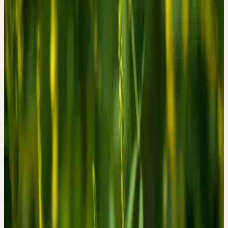
Le mélilot possède une essence dissolvante qui remet en
mouvement les humeurs vitales ralenties et stagnantes. Tel un
orage d'été purificateur qui dissipe la tension étouffante, il agit de
manière émolliente sur les tendances à l'agglutination et à la stase
dans l'âme et le corps. Il améliore spécifiquement la viscosité
sanguine et fluidifie le sang épaissi par un mode de vie malsain.
MELILOTUS OFFICINALIS
Mélilot officinal
, Gelber Steinklee
Famille
Fabaceae (Fabacées)
Hauteur
30–200 cm
Floraison
Juin–septembre
Mois de récolte
Juni
Habitat
Bords de chemins, talus ferroviaires, terrains vagues ; sols
secs et calcaires
Répartition
Europe, Asie occidentale ; fréquent en Suisse dans les
zones de basse altitude
Approvisionnement Ceres
Cueillette sauvage CH
Partie utilisée
Plante fleurie