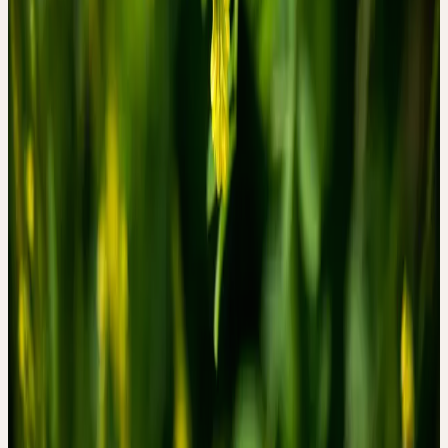
1. Hänsel, R. & Steinegger, E. Hänsel / Sticher
Pharmakognosie Phytopharmazie. (Wissenschaftliche
Verlagsgesellschaft GmbH, Stuttgart, Deutschland, 2015).
2. BGA/BfArM (Kommission E). Meliloti herba
(Steinkleekraut). Bundesanzeiger 50, (1986).
3. Committee on Herbal Medicinal Products (HMPC).
Assessment report on Melilotus officinalis ( L .) Lam .,
herba. EMA/HMPC/44165/2016 (2017).
4. BGA/BfArM (Kommission D). Melilotus officinalis.
Bundesanzeiger 29 a, (1986).
5. Stahmann, M. A., Huebner, C. F. & Link, K. P. Studies
on the Hemorrhagic Sweet Clover Disease. J Biol Chem
138, 513–527 (1941).
6. Bye, A. & King, H. K. The Biosynthesis of 4-
Hydroxycoumarin and Dicoumarol by Aspergillus fumigatus
Fresenius. Biochem J 117, 237–245 (1970).
7. Kalbermatten, R. & Kalbermatten, H. Pflanzliche
Urtinkturen. (AT Verlag, Aarau, Schweiz, 2018).