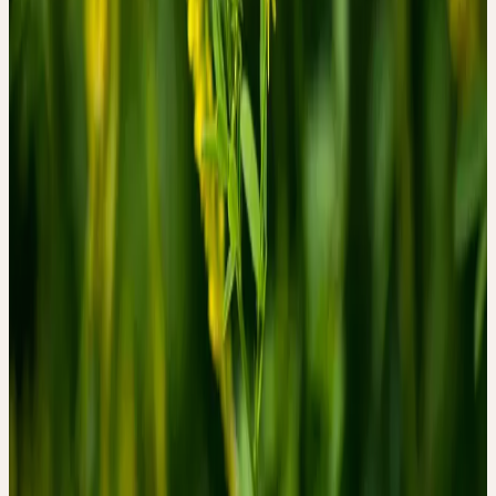
Le mélilot est répandu en Europe et en Asie occidentale. Il pousse
sur des sols secs et calcaires en bords de chemins, talus, friches et
lits de graviers. Il préfère les emplacements ensoleillés et est une
plante indicatrice de sols calcaires et bien drainés.
Ceres utilise du mélilot issu de cultures biologiques ou de cueillette
sauvage. La plante en fleurs est récoltée au début de l'été à la
pleine floraison.
Contexte historique
UTILISATION TRADITIONNELLE
DU MÉLILOT OFFICINAL
Le mélilot officinal — aussi appelé trèfle doux ou trèfle des
abeilles — est connu comme plante médicinale depuis le Moyen
Âge. Son parfum, qui se développe par la coumarine lors du