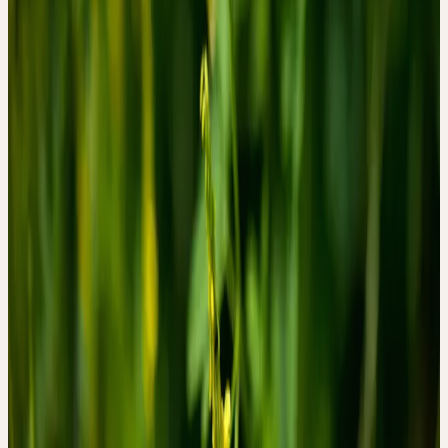
séchage, en faisait un aromate recherché dans la production de
schnaps et liqueurs. Comme plante médicinale, il était
particulièrement apprécié dans les régions alpines.
Traditionnellement, le mélilot était utilisé pour les troubles
veineux, les varices, la tendance thrombotique, les hémorroïdes et
les oedèmes. Il était considéré comme anti-inflammatoire et
décongestionnant. La médecine populaire l'utilisait en compresse
pour les plaies, furoncles et inflammations. En interne, il était
utilisé pour les céphalées, l'insomnie et l'agitation nerveuse.
Dans la sémiologie Ceres, le mélilot représente une douceur fluide:
le parfum doux comme le miel, les délicates fleurs jaunes, la
croissance sur des sols pauvres et secs — le mélilot apporte du flux
dans ce qui est rigide et de la douceur dans ce qui est condensé.
SOURCES