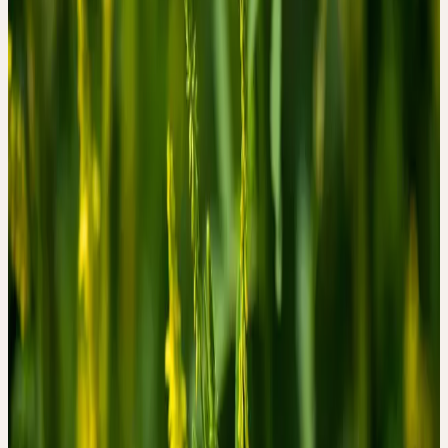
Noms communs
Gelber Steinklee, Honigklee, Melilote, Sweet
Clover
Signature & Action
DE LA FORME AU POUVOIR DE
GUÉRISON
Le mélilot favorise la circulation du sang et de la lymphe et révèle,
par sa teneur en coumarine, une relation particulière avec la
viscosité des liquides corporels. La signature du parfum fluide et
diffusant reflète la force essentielle régulatrice des flux.
Période de récolte
Juni
Approvisionnement
Cueillette sauvage CH
Origine & Récolte
CUEILLETTE SAUVAGE CH