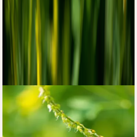
8. Kalbermatten, R. Wesen und Signatur der Heilpflanzen.
(AT Verlag, Aarau, Schweiz, 2016).
Fabrication
PROCÉDÉ CERES AU MORTIER
— DOUX, FROID, COMPLET.
Fraîchement récoltées, triées à la main, broyées à température
ambiante et mûries pendant des années. Pas de chauffage, pas de
pression — toute la force vitale de la plante, préservée.
Les 4 piliers de la qualité
→
Galerie d'images
CERES SUR
INSTAGRAM
#MELILOTUS /
#MELILOTUSOFFICINALIS