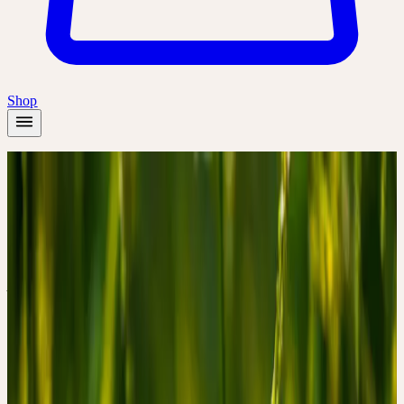
Shop
Accueil
/
Plantes
/
Mélilot officinal
Été
Mélilot officinal
Melilotus officinalis
Adoucissement, fluidification
Famille
Fabaceae (Fabacées)