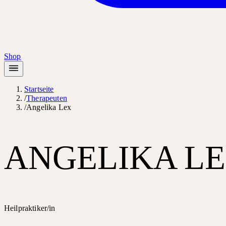
Shop
Startseite
/
Therapeuten
/
Angelika Lex
ANGELIKA L
Heilpraktiker/in