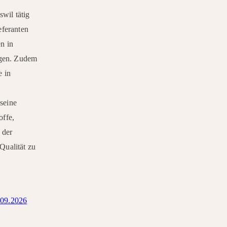
swil tätig
eferanten
n in
ngen. Zudem
e in
 seine
offe,
 der
Qualität zu
.09.2026