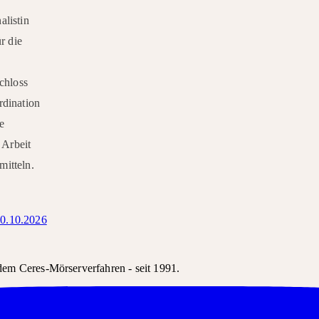
alistin
r die
Schloss
rdination
e
 Arbeit
mitteln.
0.10.2026
em Ceres-Mörserverfahren - seit 1991.