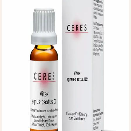
D2
Mönchspfeffer
Homöopathische Verdünnung. Erhältliche Dilutionen: D2
PZN 05143833
Verwendete Pflanzenteile
:
Getrocknete Früchte
Packungsgrösse / Inhalt
:
20 ml
Pharmazeutischer Unternehmer
:
Ceres Heilmittel GmbH,
Schloss Türnich, D-50169 Kerpen
Hergestellt durch die
:
Ceres Heilmittel AG, Schweiz
IN JEDER APOTHEKE
ERHÄLTLICH