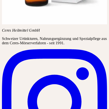
Fragen Sie in Ihrer Apotheke nach Vitex agnus-castus D2. Das
Produkt kann in der Regel über den Produktnamen bestellt
werden.
Produktname
Vitex agnus-castus D2
Ceres Heilmittel GmbH
Schweizer Urtinkturen, Nahrungsergänzung und Spezialpflege aus
dem Ceres-Mörserverfahren - seit 1991.