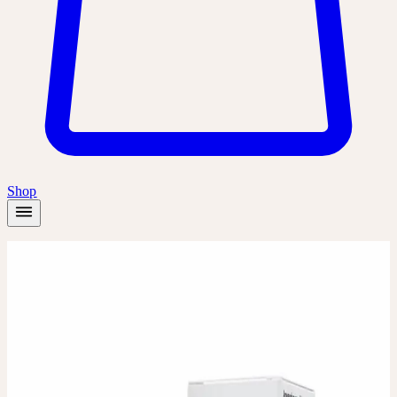
Shop
Startseite
/
Produkte
/
Vitex agnus-castus D2
Dilution
Dilution
VITEX AGNUS-CASTUS