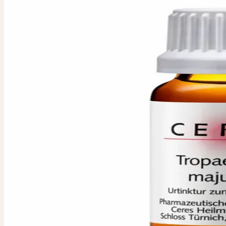
TROPAEOLUM
Kapuzinerkresse-Urtinktur
PZN 00425395
Verwendete Pflanzenteile
:
Frisches blühendes Kraut
Packungsgrösse / Inhalt
:
20 ml
PZN
:
00425395
Pharmazeutischer Unternehmer
:
Ceres Heilmittel GmbH, Schlos
Hergestellt durch die
:
Ceres Heilmittel AG, Schweiz
IN JEDER APOTHEK