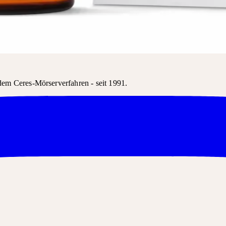
s Produkt kann in der Regel über den Produktnamen bestellt werden.
em Ceres-Mörserverfahren - seit 1991.