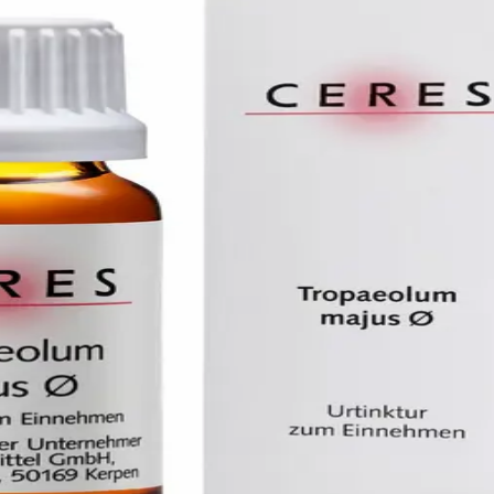
 MAJUS URTI
s Türnich, D-50169 Kerpen
E ERHÄLTLICH