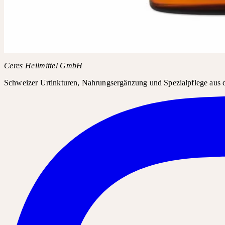
Fragen Sie in Ihrer Apotheke nach Tropaeolum majus Urtinktur. Da
Produktname
Tropaeolum majus Urtinktur
PZN
00425395
Kopieren
Ceres Heilmittel GmbH
Schweizer Urtinkturen, Nahrungsergänzung und Spezialpflege aus d