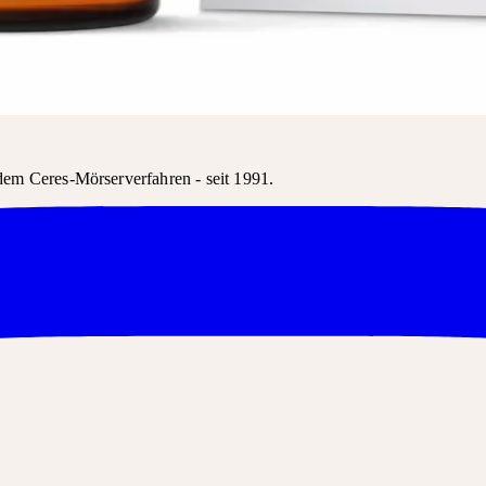
s Produkt kann in der Regel über den Produktnamen bestellt werden.
em Ceres-Mörserverfahren - seit 1991.