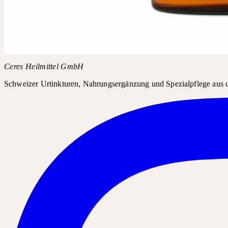
Fragen Sie in Ihrer Apotheke nach Rosmarinus recens Urtinktur. Da
Produktname
Rosmarinus recens Urtinktur
PZN
12724950
Kopieren
Ceres Heilmittel GmbH
Schweizer Urtinkturen, Nahrungsergänzung und Spezialpflege aus d