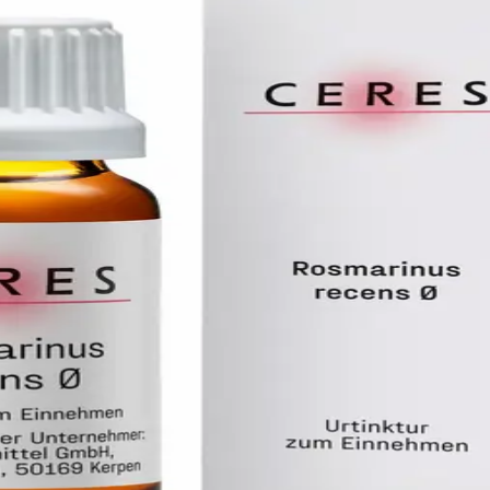
 RECENS URT
s Türnich, D-50169 Kerpen
E ERHÄLTLICH