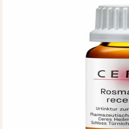
ROSMARINUS
Urtinktur aus frischen Rosmarinblättern
PZN 12724950
Verwendete Pflanzenteile
:
Frische Blätter
Packungsgrösse / Inhalt
:
20 ml
PZN
:
12724950
Pharmazeutischer Unternehmer
:
Ceres Heilmittel GmbH, Schlos
Hergestellt durch die
:
Ceres Heilmittel AG, Schweiz
IN JEDER APOTHEK