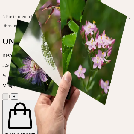
5 Postkarten mit den Motiven Frauenmantel, Tausendgüldenkraut,
Storchschnabel, Engelwurz und Passionsblume
ONLINE BESTELLEN
Bestellen Sie dieses Produkt bequem direkt bei Ceres.
2,50 €
Verfügbar
Menge
1
-
+