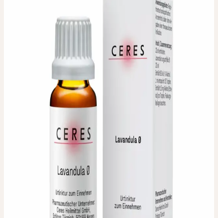
URTINKTUR
Lavendel-Urtinktur
PZN 00179097
Verwendete Pflanzenteile
:
Frische Blüten
Packungsgrösse / Inhalt
:
20 ml
PZN
:
00179097
Pharmazeutischer Unternehmer
:
Ceres Heilmittel GmbH,
Schloss Türnich, D-50169 Kerpen
Hergestellt durch die
:
Ceres Heilmittel AG, Schweiz
IN JEDER APOTHEKE
ERHÄLTLICH