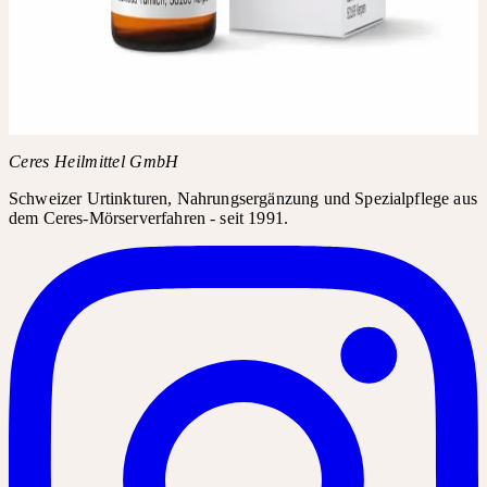
Fragen Sie in Ihrer Apotheke nach Lavandula Urtinktur. Das
Produkt kann in der Regel über den Produktnamen bestellt
werden.
Produktname
Lavandula Urtinktur
PZN
00179097
Kopieren
Ceres Heilmittel GmbH
Schweizer Urtinkturen, Nahrungsergänzung und Spezialpflege aus
dem Ceres-Mörserverfahren - seit 1991.