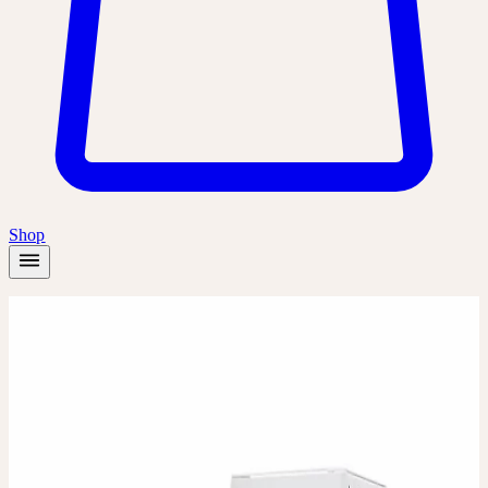
Shop
Startseite
/
Produkte
/
Lavandula Urtinktur
Urtinktur
Urtinktur
LAVANDULA