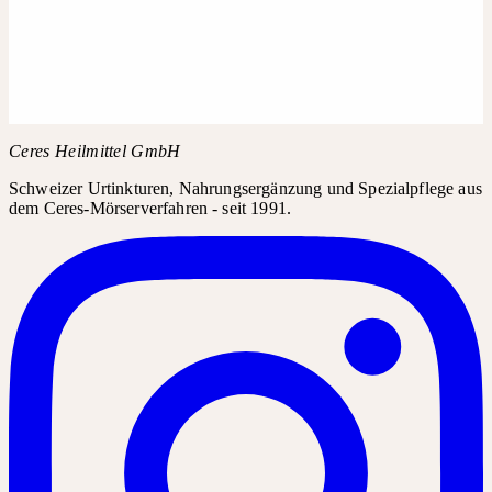
Fragen Sie in Ihrer Apotheke nach Chamomilla D30. Das Produkt
kann in der Regel über den Produktnamen bestellt werden.
Produktname
Chamomilla D30
PZN
00947722
Kopieren
Ceres Heilmittel GmbH
Schweizer Urtinkturen, Nahrungsergänzung und Spezialpflege aus
dem Ceres-Mörserverfahren - seit 1991.