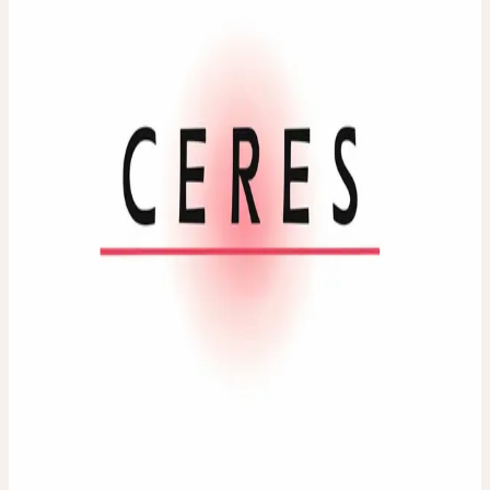
Kamille
Homöopathische Verdünnung. Erhältliche Dilutionen: D30
PZN 00947722
Verwendete Pflanzenteile
:
Frische blühende Pflanze
Packungsgrösse / Inhalt
:
20 ml
PZN
:
00947722
Pharmazeutischer Unternehmer
:
Ceres Heilmittel GmbH,
Schloss Türnich, D-50169 Kerpen
Hergestellt durch die
:
Ceres Heilmittel AG, Schweiz
IN JEDER APOTHEKE
ERHÄLTLICH