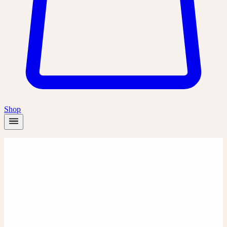
Shop
Startseite
/
Produkte
/
Chamomilla D30
Dilution
Dilution
CHAMOMILLA D30