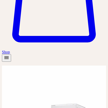
Shop
Startseite
/
Produkte
/
Carduus marianus Urtinktur
Urtinktur
Urtinktur
CARDUUS MARIANUS