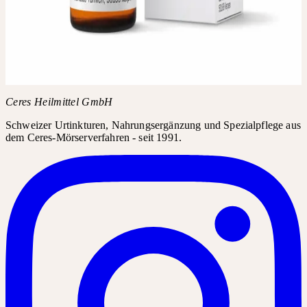
Fragen Sie in Ihrer Apotheke nach Carduus marianus Urtinktur.
Das Produkt kann in der Regel über den Produktnamen bestellt
werden.
Produktname
Carduus marianus Urtinktur
PZN
00178732
Kopieren
Ceres Heilmittel GmbH
Schweizer Urtinkturen, Nahrungsergänzung und Spezialpflege aus
dem Ceres-Mörserverfahren - seit 1991.