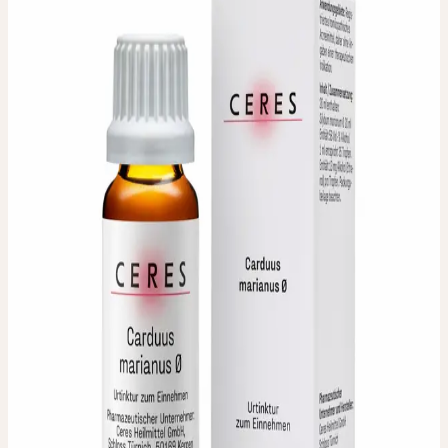
URTINKTUR
Mariendistel-Urtinktur
PZN 00178732
Verwendete Pflanzenteile
:
Getrocknete Samen
Packungsgrösse / Inhalt
:
20 ml
PZN
:
00178732
Pharmazeutischer Unternehmer
:
Ceres Heilmittel GmbH,
Schloss Türnich, D-50169 Kerpen
Hergestellt durch die
:
Ceres Heilmittel AG, Schweiz
IN JEDER APOTHEKE
ERHÄLTLICH