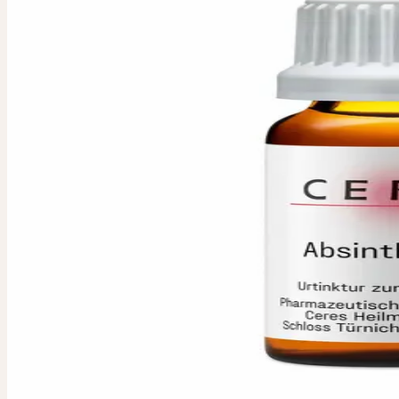
ABSINTHIUM
Wermut-Urtinktur
PZN 00178577
Verwendete Pflanzenteile
:
Frisches blühendes Kraut
Packungsgrösse / Inhalt
:
20 ml
Pharmazeutischer Unternehmer
:
Ceres Heilmittel GmbH, Schlos
Hergestellt durch die
:
Ceres Heilmittel AG, Schweiz
IN JEDER APOTHEK
Fragen Sie in Ihrer Apotheke nach Absinthium Urtinktur. Das Produ