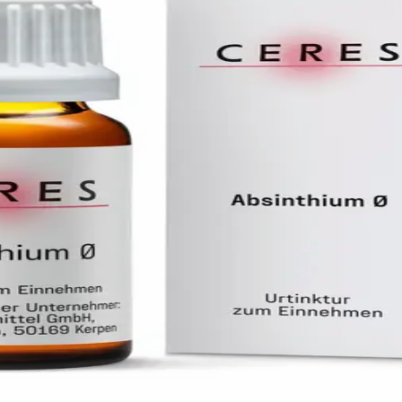
 URTINKTUR
s Türnich, D-50169 Kerpen
E ERHÄLTLICH
kt kann in der Regel über den Produktnamen bestellt werden.