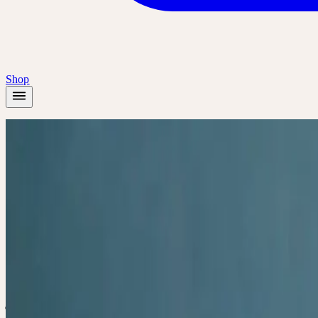
Shop
Startseite
/
Akademie
/
Von der Heilpflanze zur ganzheitlichen Arznei – Die besonde
Online
Einführung
Alle
Deutsch
Von der Heilpfl
– Die besonder