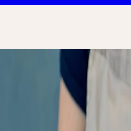
re Art der Verarbeitung
anze zur ganzhe
e Art der Verar