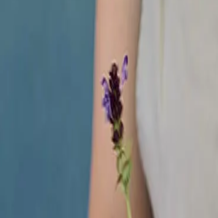
LPFLANZE ZU
HEN ARZNEI –
ART DER VER