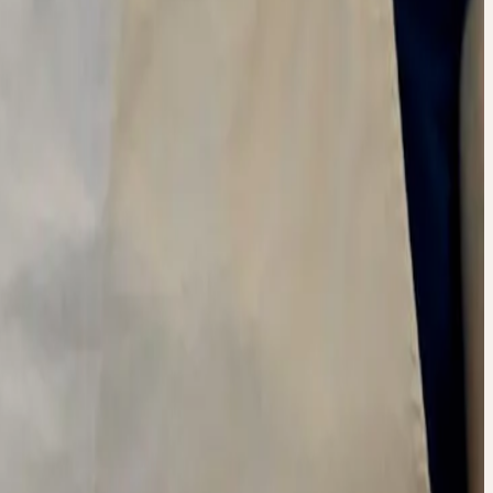
R
 DIE
ARBEITUNG