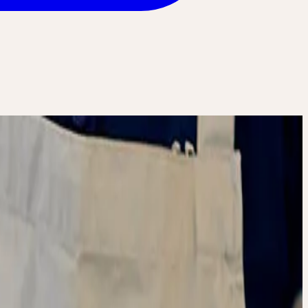
itlichen Arznei
beitung