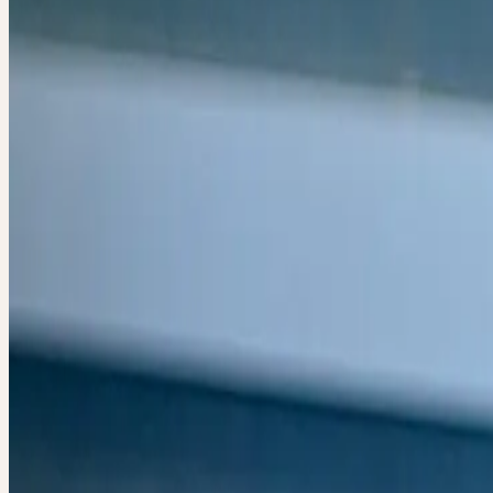
Der Herstellungsprozess der Ceres Urtinkturen fusst auf einer differ
Betrachtungsweise der Pflanze und unterscheidet sich von der indust
Arzneimittelproduktion. Matthias Plath, der Ceres-Produktionsleiter, 
die Hintergründe und Besonderheiten des Entstehungsprozesses der
Arzneimittel. Folgenden Fragen werden wir in Bezugnahme auf die
Geschichte und -Philosophie nachgehen: Was definiert eine Pflanz
Wirkebenen lassen sich in einer Pflanze erkennen? Welche Schritte 
notwendig, um aus einer Heilpflanze ein ganzheitliches Arzneimittel
gewinnen? Warum entfalten Ceres-Arzneimittel auch in niedrigen 
eine tiefgreifende Wirkung? Was verstehen wir unter der Signatur ei
Heilpflanze und ihrer wesensgemässen Anwendung?
Im Anschluss haben die Teilnehmenden Gelegenheit, ihre Fragen i
einzubringen und direkt von dem Referierenden beantworten zu las