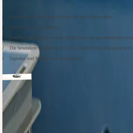
SCHWERPUNKTE
Einführung in die Ceres-Geschichte und -Philosophie
Wirkebenen einer Pflanze
Entstehungsprozess: von der Heilpflanze zur ganzheitlichen Arz
Die besondere Qualität von Ceres-Arzneimitteln und deren tief
Signatur und Wesen einer Heilpflanze
Referenten
Diplom Geograph (Vegetations- und Bodenkunde)
Matthias Plath
Schwerpunkte: Botanik, Arzneipflanzenanbau und -verarbeitung, Pf
Hinweise
Unsere Online-Fortbildungen finden über Zoom statt. Bitte füllen S
Kontakt