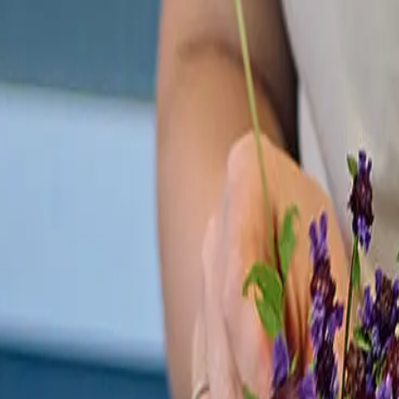
enzierten
riellen
präsentiert
 Ceres-
 Ceres-
e? Welche
sind
 zu
Dosierungen
ner
m Chat
sen