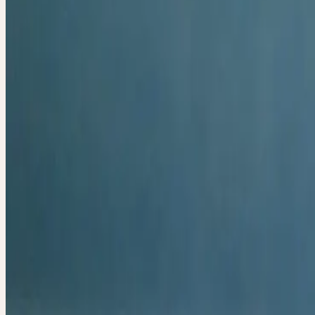
Mittwoch, 16. September 2026
Mittwoch
16
Sep
2026
Online
Einführung
Alle
Deutsch
VON DER HEI
GANZHEITLIC
BESONDERE 