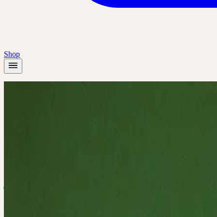
Shop
Startseite
/
Akademie
/
Heilende Pflanzen in der Frauenheilkunde
Präsenz
Themenseminar
🇩🇪
DE
🔒 Fachpersonen
Deutsch
Heilende Pflan