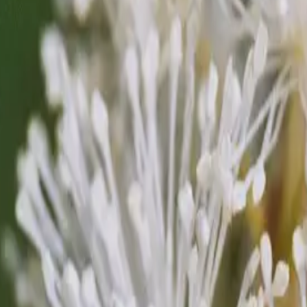
 Geburtshilfe, Phytotherapie, Körperorientierte Visualiserungsarbe
an Sonnen- bzw. Regenschutz und festes Schuhwerk.
f eigenes Risiko statt. Eine Haftung durch die Ceres Heilmittel Gm