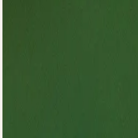
Samstag, 20. Juni 2026
Mittelweg 11-12, 20148 Hamburg
Samstag
20
Jun
2026
Präsenz
Themenseminar
🇩🇪
DE
🔒 Fachpersonen
Deutsch
HEILENDE PF
FRAUENHEIL
Heilende Pflanzen sind die ältesten Begleiterinnen der Menschheit. 
Tagesseminar vermittelt Ärztin Heide Fischer ihr langjähriges Wisse
Erfahrung im Einsatz von Pflanzen in der Frauenheilkunde. Im Mitte