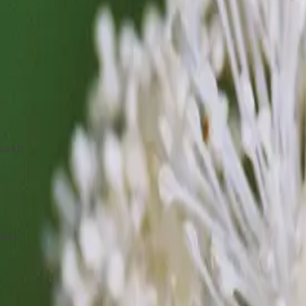
ierung von
Lebensphasen
ährte
mit
kunde
i
iten