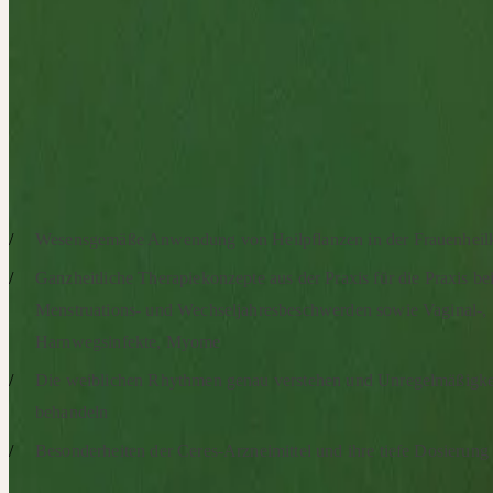
die Frage, wie eine ganzheitliche, wesensgemäße Auswahl und Dos
Heilpflanzen zu mehr Balance und Stabilität in unterschiedlichen 
beitragen kann. Teilnehmende erhalten praxisnahe Einblicke in bew
Anwendungen und konkrete Hilfestellungen für die tägliche Arbeit 
Patientinnen.
SCHWERPUNKTE
Wesensgemäße Anwendung von Heilpflanzen in der Frauenheil
Ganzheitliche Therapiekonzepte aus der Praxis für die Praxis be
Menstruations- und Wechseljahresbeschwerden sowie Vaginal-,
Harnwegsinfekte, Myome
Die weiblichen Rhythmen genau verstehen und Unregelmäßigke
behandeln
Besonderheiten der Ceres-Arzneimittel und ihre tiefe Dosierung