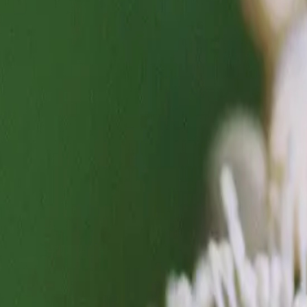
LANZEN IN DE
KUNDE
In diesem
n und ihre
lpunkt steht