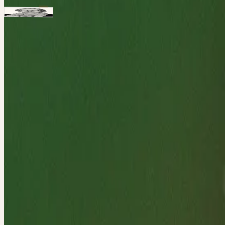
Referenten
Ärztin, Autorin, Dozentin
Heide Fischer
Schwerpunkte: Naturheilkunde und Psychosomatik in Gynäkologie und
Hinweise
Das Seminar findet zu einem Teil draußen statt. Bitte denken Sie 
Haftung
Die Teilnahme an Exkursionen oder Gartenbesichtigungen findet au
Kontakt