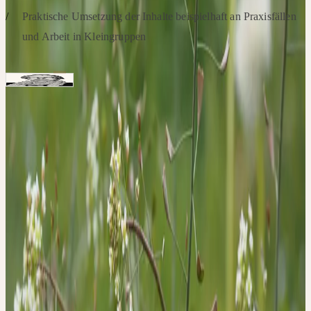
Praktische Umsetzung der Inhalte beispielhaft an Praxisfällen
und Arbeit in Kleingruppen
Referenten
Ärztin, Autorin, Dozentin
Heide Fischer
Schwerpunkte: Naturheilkunde und Psychosomatik in
Gynäkologie und Geburtshilfe, Phytotherapie, Körperorientierte
Visualiserungsarbeit
Hinweise
Aus organisatorischen Gründen können wir derzeit nur
Teilnehmern einen Platz anbieten, die ihren Wohnsitz in
Deutschland haben. Dieser Workshop findet über Zoom statt. Die
Unterlagen zur Fortbildung und der Zoom-Link werden Ihnen zu
einem späteren Zeitpunkt zugesendet.
Kontakt