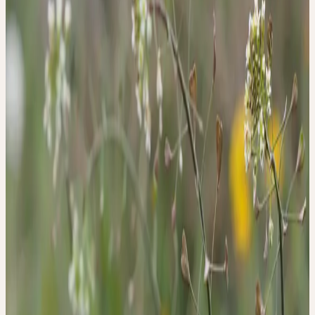
Dienstag, 22. September 2026
Dienstag
22
Sep
2026
Online-Workshop
🇩🇪
DE
🔒 Fachpersonen
Deutsch
GANZHEITLICHE
FRAUENHEILKUNDE -
ZYKLUS UND
MENSTRUATION
Nur für Fachpersonen aus Deutschland.
In diesem Online-Workshop präsentiert Ärztin Heide
Fischer individuelle Therapieansätze aus verschiedenen Bereichen