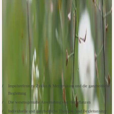
der Naturheilkunde, insbesondere im Bereich der wesensgemäßen
Anwendung von Heilpflanzen. Wir beschäftigen uns mit
verschiedenen Heilpflanzen, deren Wirkungen und möglichen
Einsatzbereichen rund um Zyklus, Menstruation und
Frauengesundheit. Anhand praktischer Fälle erarbeiten die
Teilnehmenden in interaktiven Kleingruppen individuelle
Konzepte zur Begleitung. Um eine unmittelbare ganzheitliche
Erfahrung zu ermöglichen, werden Praxisbeispiele sowie Muster
der Frischpflanzen-Extrakte zur Verfügung gestellt.
SCHWERPUNKTE
Impulsreferat zu Zyklus & Menstruation und die ganzheitliche
Begleitung
Die wesensgemäße Anwendung von Heilpflanzen
Individuelle und ganzheitliche Therapie- und Begleitansätze