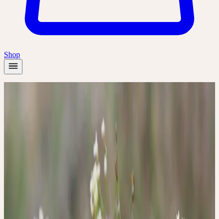
Shop
Startseite
/
Akademie
/
Ganzheitliche Frauenheilkunde - Zyklus und Menstruation
Online-Workshop
🇩🇪
DE
🔒 Fachpersonen
Deutsch
Ganzheitliche
Frauenheilkunde - Zyklus
und Menstruation