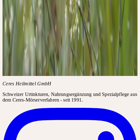
Jetzt anmelden
Details
Datum
Dienstag, 22. September 2026
Uhrzeit
14:00 – 17:00 Uhr
Anmeldefrist
3 Wochen vor Workshoptermin
Bedingungen
Stornierungsbedingungen: Die Anmeldung kann bis zu 3 Wochen
vor Workshoptermin kostenfrei storniert werden. Danach ist - auch
im Krankheitsfall - die volle Kursgebühr zu entrichten.
Themen
Frauenheilkunde
Supervision Praxisfälle
Weitere Informationen
AGB der Akademie
FAQ zur Akademie
Ceres Heilmittel GmbH
Schweizer Urtinkturen, Nahrungsergänzung und Spezialpflege aus
dem Ceres-Mörserverfahren - seit 1991.