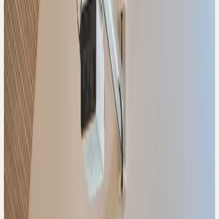
5 Module
5
Module
Präsenz
Online
Themenseminar
🇨🇭
CH
🔒 Fachpersonen
Deutsch
CERES FACHEXPERTIN
/ CERES FACHEXPERTE
FORTBILDUNG
Die Ausbildung zum Ceres Fachexperten vermittelt fundiertes
Wissen zur Anwendung der Ceres Urtinkturen in Beratung und
Praxis. Sie richtet sich an medizinische Fachpersonen,
insbesondere an Mitarbeitende aus Apotheken und Drogerien, die
ihre phytotherapeutische Kompetenz erweitern und ihre Kunden