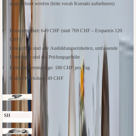
angerechnet werden (bitte vorab Kontakt aufnehmen)
KOSTEN
Komplettpaket: 649 CHF (statt 769 CHF – Ersparnis 120
CHF)
Inbegriffen sind alle Ausbildungseinheiten, umfassende
Unterlagen und die Prüfungsgebühr
Einzelne Seminartage: 180 CHF pro Tag
Online-Workshop: 49 CHF
Referenten
Apotheker, Geschäftsführer Ceres Heilmittel
Christoph
Kalbermatten
SH
Apotheker
Samuel Hasler