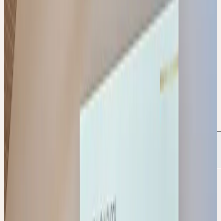
im Mittelpunkt, ergänzt durch einen Online-Workshop mit
Austausch zu echten Praxisfällen. Die Vertiefungsmodule widmen
sich den zentralen Anwendungsgebieten Ausleitung, Entgiftung
und Verdauung sowie Immunsystem, Nerven und Schlaf.
Nach Abschluss aller fünf Veranstaltungen absolvieren die
Teilnehmenden eine Online-Qualifizierungsprüfung. Bei Bestehen
erhalten sie das Zertifikat "Ceres Fachexperte / Ceres
Fachexpertin".