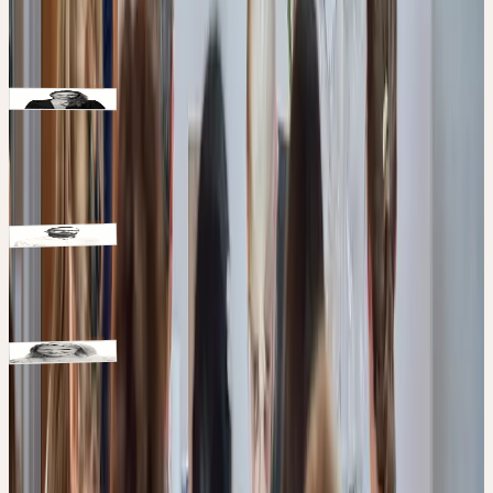
Apothekerin
Ruth Johann
Schwerpunkte: Phytotherapie, Anthroposophie,
Medikationsanalysen
Drogistin
Sarah Meer
Schwerpunkte: Phytotherapie mit Schwerpunkt auf
anthroposophischer Medizin und Spagyrik, Frauenheilkunde,
Hormonberatungen
Diplom Geograph (Vegetations- und Bodenkunde)
Matthias Plath
Schwerpunkte: Botanik, Arzneipflanzenanbau und -verarbeitung,
Pflanzenqualität
Apothekerin, Phytotherapeutin, Dozentin
Dr. Stephanie Schaffer
Schwerpunkte: Phytotherapie, Spagyrik, Homöopathie,
Tierhomöopathie, Jin Shin Jiutsu
Kursmodule