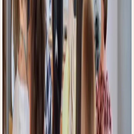
BASIS
08. Sep 2026
–
Lebendige Heilpflanzenkunde
–
9–17 Uhr
Kesswil
01. Okt 2026
–
Herstellung und Anwendung
–
9–17 Uhr
Kesswil
PRAXIS 1
06. Okt 2026
–
kompetent beraten
–
9–17 Uhr
Basel
03. Nov 2026
–
kompetent beraten
–
9–17 Uhr
Zürich
PRAXIS 2
03. Sep 2026
–
Resilienz und Schlaf
–
16–19 Uhr
Online
14. Okt 2026
–
Immunsystem
–
16–19 Uhr
Online
VERTIEFUNG 1
15. Okt 2026
–
Ausleitung, Entgiftung und Verdauung
–
9–17
Uhr
Zürich
VERTIEFUNG 2