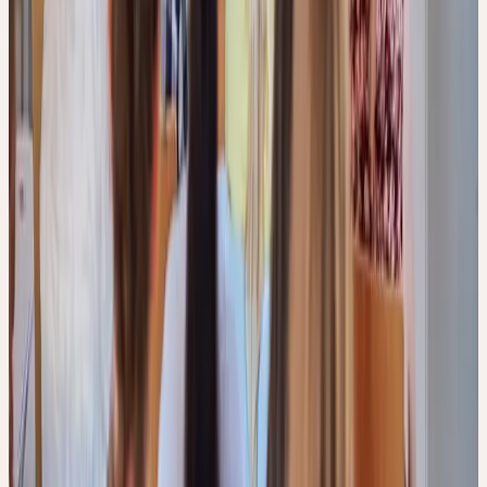
12. Nov 2026
–
Immunsystem, Nerven und Schlaf
–
9–17
Uhr
Zürich
Kontakt