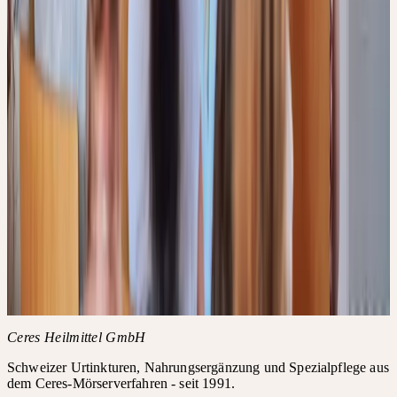
+41 71 466 82 82
weiterbildung@ceresheilmittel.ch
CHF 649
CHF 769
Jetzt anmelden
Details
Anmeldefrist
Einstieg jederzeit möglich
Bedingungen
Für Abmeldungen gelten die Allgemeinen Geschäftsbedingungen
(AGB) der Ceres Heilmittel AG.
Akkreditierungen
·
FPH-Punkte Schweiz: 150
·
SDV-Punkte Schweiz: 18
Weitere Informationen
AGB der Akademie
FAQ zur Akademie
Ceres Heilmittel GmbH
Schweizer Urtinkturen, Nahrungsergänzung und Spezialpflege aus
dem Ceres-Mörserverfahren - seit 1991.