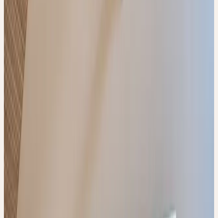
individuell beraten möchten.
Der Lehrgang eignet sich für Einsteigerinnen und Einsteiger
ebenso wie für Fachpersonen mit Vorkenntnissen.
Zum Fortbildungsprogramm PDF
ABLAUF
Die Ausbildung zum Ceres Fachexperten umfasst fünf Module mit
Anwesenheitspflicht, davon vier Präsenz-Tagesseminare und einen
interaktiven Online-Workshop.
Im Basismodul erhalten die Teilnehmenden eine Einführung in die
lebendige Heilpflanzenkunde und lernen die Herstellung der Ceres
Urtinkturen am Produktionsstandort Kesswil kennen.
Im Praxismodul steht die Anwendung des Wissens in der Beratung