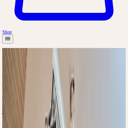
Shop
Startseite
/
Akademie
/
CERES FACHEXPERTIN / CERES FACHEXPERTE
FORTBILDUNG
Präsenz
Online
Themenseminar
🇨🇭
CH
🔒 Fachpersonen
Deutsch
CERES FACHEXPERTIN
/ CERES FACHEXPERTE
FORTBILDUNG