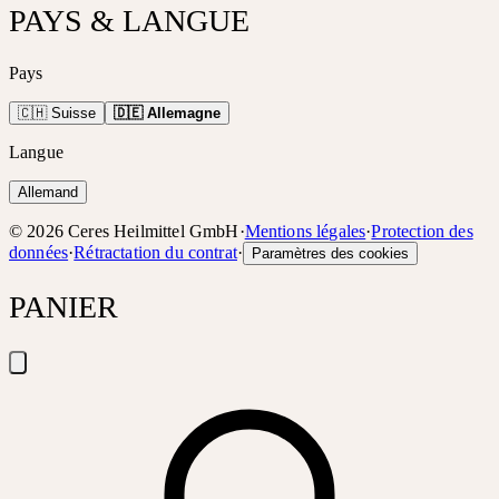
PAYS & LANGUE
Pays
🇨🇭 Suisse
🇩🇪 Allemagne
Langue
Allemand
©
2026
Ceres Heilmittel GmbH
·
Mentions légales
·
Protection des
données
·
Rétractation du contrat
·
Paramètres des cookies
PANIER