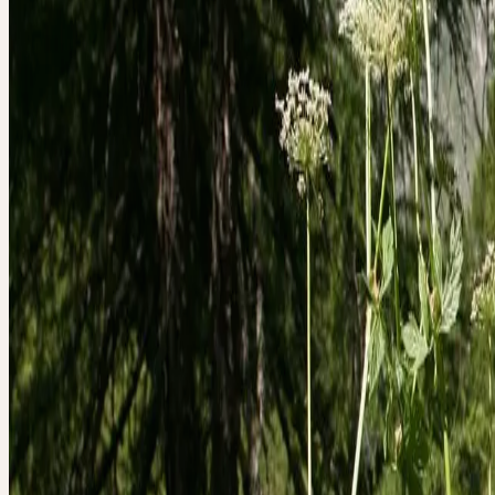
Famille
Apiaceae (Apiacées)
Hauteur
30–100 cm
Floraison
Juin–août
Mois de récolte
Oktober
Habitat
Mégaphorbiaies, prairies de montagne, bords de ruisseaux 
Répartition
Montagnes d'Europe centrale ; disséminé dans les Alpes e
Approvisionnement Ceres
Cueillette sauvage CH (Alpes)
Partie utilisée
Racine fraîche
Noms communs
Meisterwurz, Kaiserwurz, Ostranz, Masterwort
Signature & Action
DE LA FORME AU P
L'éclat des feuilles et l'allure impériale renvoient au thème de la con
et du droit naturel à l'existence. L'impératoire aide en cas de restricti
contrainte — elle libère le souffle et, avec lui, l'énergie vitale de l'o
Sur le plan corporel, elle exerce un effet libérateur sur l'encombrem