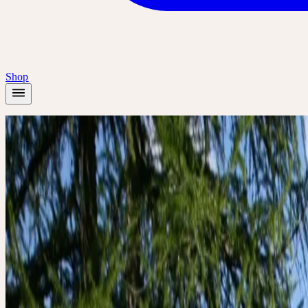
Shop
Accueil
/
Plantes
/
Impératoire
Été
Impératoire
Imperatoria / Peucedanum ostruthium