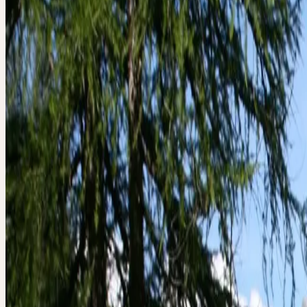
Confiance en soi, émancipation des restrictions et contraintes
Famille
Apiaceae (Apiacées)
Habitat
Mégaphorbiaies, prairies de montagne, bords de ruisseaux 
Récolte
Oktober
Traitement
Procédé au mortier
Botanique & essence de la plante
BOTANIQUE
Les feuilles de l'impératoire possèdent un éclat caractéristique qui co
plante une allure royale et assurée. Le nom scientifique Imperatoria 
imperator, empereur) et le surnom populaire «impératrice des mont
évoquent une plante au rayonnement et à l'autorité exceptionnels. L'
essentielle déploie un effet pénétrant et libérateur sur les voies respir