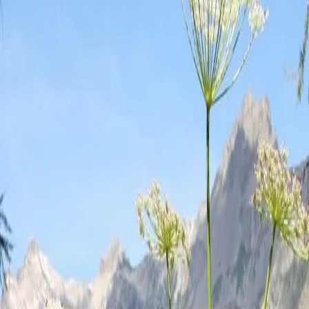
; 600–2400 m
nfère à la
(de
agnes»
huile
atoires.