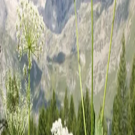
ANTE
lise une
onnes
nt de force
es épaules.
toxications