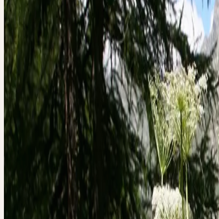
ESSENCE DE LA PL
Confiance en soi, émancipation des restrictions et contraintes
Le droit naturel à l'existence
L'impératoire possède une essence véritablement royale. Elle symbo
confiance en soi qui ne néglige pas autrui et sait faire ressortir les b
qualités chez le prochain. Elle renforce la force intérieure : un coura
saisit le centre de l'être humain, monte depuis l'estomac et redresse l
C'est également un antidote extrêmement puissant contre diverses in
du corps et de l'âme.
IMPERATORIA / PEUCEDANUM OSTRUTHIUM
Impératoire
, Meisterwurz