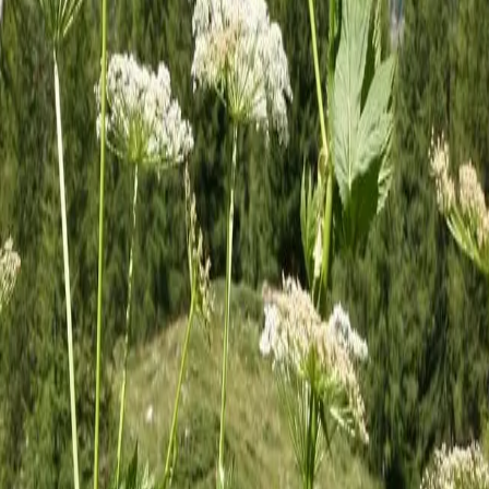
; 600–2400 m
t Préalpes suisses
OUVOIR DE GUÉRIS
fiance en soi
on et de
ppression.
ent des voies