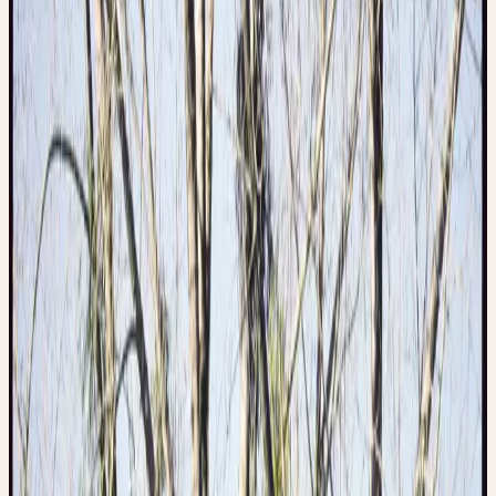
Habitat
Sur feuillus (notamment pommiers, peupliers, tilleuls) ;
hémiparasite
Récolte
November
Traitement
Procédé au mortier
Botanique & essence de la plante
BOTANIQUE
Le gui se soustrait au domaine d'action de la terre et du feu : il ne
s'enracine pas dans le sol et n'est pas soumis à la pesanteur. Il croît
uniformément dans toutes les directions pour former une sphère.
Ses formes sont d'une simplicité extrême : ramifications en
fourche, feuilles ovales, fruits sphériques. Pas de fleurs
différenciées, de couleurs ni de parfums — seules les forces de
l'air et de l'eau ont participé à son façonnement.
ESSENCE DE LA PLANTE