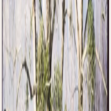
3. Committee on Herbal Medicinal Products (HMPC).
Assessment report on Viscum album L ., herba.
EMA/HMPC/246778/2009 (2012).
4. BGA/BfArM (Kommission D). Viscum album.
Bundesanzeiger 217a, (1985).
5. BGA/BfArM (Kommission E). Visci albi herba
(Mistelkraut). 1Bundesanzeiger 228, (1984).
6. Kalbermatten, R. & Kalbermatten, H. Pflanzliche
Urtinkturen. (AT Verlag, Aarau, Schweiz, 2018).
7. Kalbermatten, R. Wesen und Signatur der Heilpflanzen.
(AT Verlag, Aarau, Schweiz, 2016).
Fabrication
PROCÉDÉ CERES AU MORTIER
— DOUX, FROID, COMPLET.
Fraîchement récoltées, triées à la main, broyées à température
ambiante et mûries pendant des années. Pas de chauffage, pas de