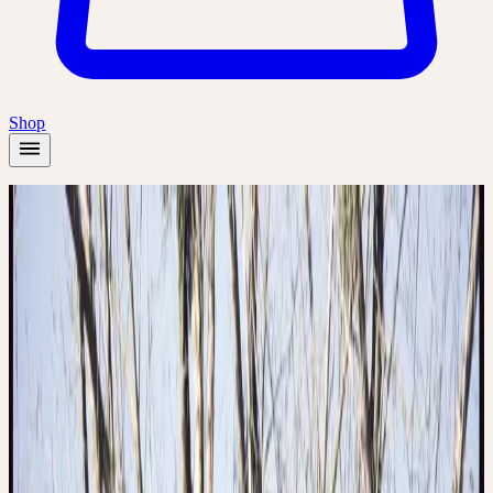
Shop
Accueil
/
Plantes
/
Gui
Hiver
Gui
Viscum album
Calme, apesanteur
Famille
Santalaceae (Santalacées)