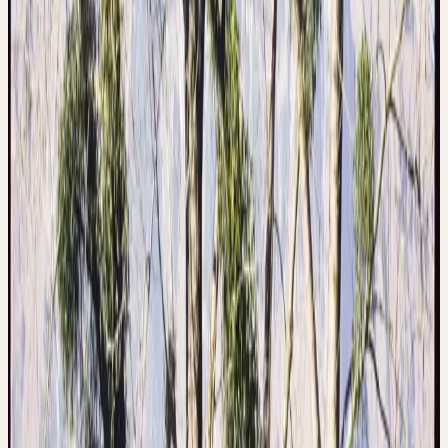
RÉCOLTE SAUVAGE CH
Le gui est un hémiparasite qui pousse sur différents feuillus et
résineux (notamment pommier, chêne, pin, sapin) en Europe et en
Asie occidentale. Il forme des buissons sphériques et persistants,
préférant les emplacements ensoleillés dans les cimes des arbres.
Ceres utilise du gui issu de cueillette sauvage en Suisse. Des guis
de différents arbres hôtes sont collectés, car la spécificité de l'arbre
hôte influence la composition des principes actifs. La récolte est
saisonnière — traditionnellement en hiver et en été — à la main.
Contexte historique
UTILISATION TRADITIONNELLE
DU GUI