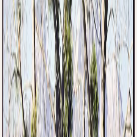
Répartition
Europe, Asie occidentale ; fréquent en Suisse en basses
altitudes
Approvisionnement Ceres
Récolte sauvage CH
Partie utilisée
Plante entière
Noms communs
Weisse Mistel, Laubholz-Mistel, Drudenfuss,
Mistletoe
Signature & Action
DE LA FORME AU POUVOIR DE
GUÉRISON
Sans forces terrestres ni action du feu, le gui écarte la pression et la
tension de son champ d'action. La forme sphérique comme forme
la plus parfaite, exempte de tension. D'où la relation avec
l'hypertension artérielle, qui naît souvent d'états de tension.
Période de récolte
November
Approvisionnement
Récolte sauvage CH
Origine & Récolte