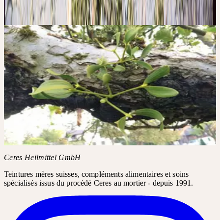
pression — toute la force vitale de la plante, préservée.
Les 4 piliers de la qualité
→
Galerie d'images
CERES SUR
INSTAGRAM
#VISCUM /
#VISCUMALBUM
Les posts Instagram nécessitent votre consentement pour le
contenu tiers.
Charger Instagram
Ceres Heilmittel GmbH
Teintures mères suisses, compléments alimentaires et soins
spécialisés issus du procédé Ceres au mortier - depuis 1991.