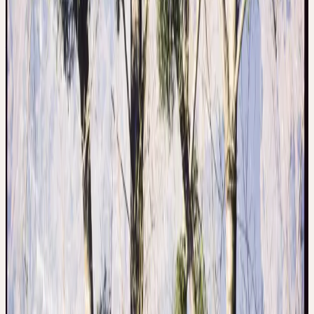
Le gui est l'une des plantes médicinales les plus chargées de
mythologie en Europe. Pour les Celtes et les druides, il était sacré
— un «don des dieux» qui reste vert en hiver et ne touche pas le
sol. Pline décrit la récolte rituelle par les druides avec des faucilles
d'or. Dans la médecine populaire, le gui était connu depuis des
siècles pour l'épilepsie, l'hypertension et comme tonique général.
Au XXe siècle, il a acquis une nouvelle importance à travers
Rudolf Steiner et la médecine anthroposophique (Iscador) comme
thérapie complémentaire du cancer.
Traditionnellement, le gui était utilisé pour l'hypertension, les
palpitations cardiaques, l'artériosclérose et comme
antispasmodique. Dans la médecine populaire, il était réputé utile
pour les vertiges, les acouphènes et les céphalées. La médecine
anthroposophique (Rudolf Steiner) a développé des préparations
de gui (Iscador, Helixor, Abnoba) comme thérapie complémentaire