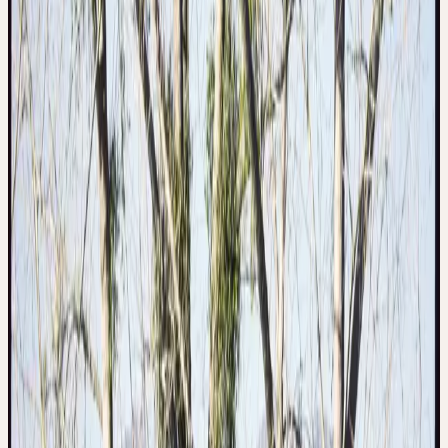
Calme, apesanteur
Le gui relève de l'élément eau et air et se soustrait au domaine
d'action de la terre et du feu. Par là, il écarte la pression et la
tension de son champ d'action. Il transmet un sentiment de calme
intérieur et d'apesanteur — le stress, les sentiments tendus et un
tempérament échauffé sont étrangers à son essence. En particulier
lors d'hypertension artérielle née de tels états émotionnels, son lien
est évident.
VISCUM ALBUM
Gui
, Weisse Mistel
Famille
Santalaceae (Santalacées)
Hauteur
20–100 cm Durchmesser (Halbparasit auf Bäumen)
Floraison
Février–avril
Mois de récolte
November
Habitat
Sur feuillus (notamment pommiers, peupliers, tilleuls) ;
hémiparasite