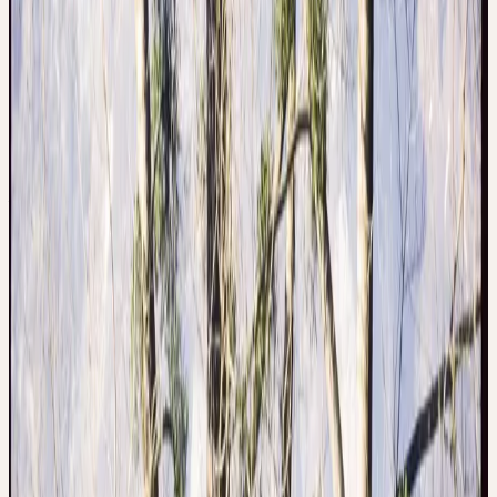
du cancer — l'un des plus grands domaines de recherche en
phytothérapie. Pour la teinture-mère de gui Ceres, des rameaux de
cueillette sauvage provenant de différents arbres hôtes sont utilisés.
Dans la sémiologie Ceres, le gui représente le principe du milieu et
de l'apesanteur: une plante qui n'appartient ni au ciel ni à la terre
— qui pend au milieu de l'arbre, parasite et pourtant indépendante,
verte en hiver quand tout dort. Le gui incarne l'équilibre entre les
pôles.
SOURCES
1. Hänsel, R. & Steinegger, E. Hänsel / Sticher
Pharmakognosie Phytopharmazie. (Wissenschaftliche
Verlagsgesellschaft GmbH, Stuttgart, Deutschland, 2015).
2. Madaus, G. MADAUS LEHRBUCH DER
BIOLOGISCHEN HEILMITTEL BAND 1-11. (mediamed
Verlag, Ravensburg, 1990).