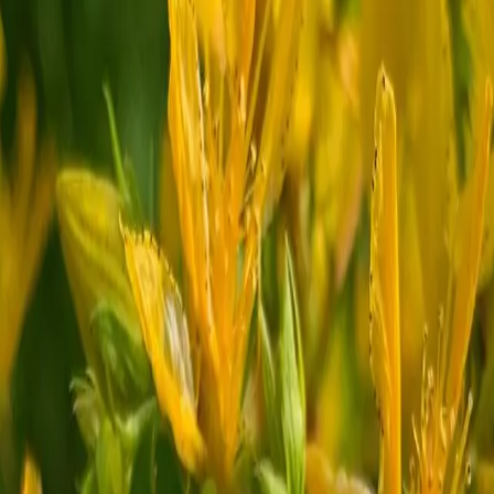
EN FÜR IMMU
 SCHLAF
er