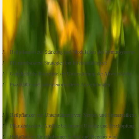
Schlafstörungen. Heilpflanzen können helfen, das Nervensystem zu
stabilisieren, Resilienz aufzubauen und einen erholsamen Schlaf zu 
SCHWERPUNKTE
Vormittag:
Heilpflanzen zur Stärkung und Modulation des Immunsystems
Pflanzenbasierte Strategien bei Infektanfälligkeit
Ganzheitliche Konzepte zur Unterstützung der Abwehrkräfte
Praxisfälle und patientenorientierte Anwendungen
Nachmittag:
Heilpflanzen zur Unterstützung von Nerven und Stressresilienz
Pflanzenbasierte Ansätze bei innerer Unruhe und Erschöpfung
Heilpflanzen für erholsamen Schlaf und Regeneration