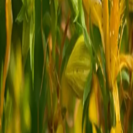
zielt
öcke
t werden.
d praxisnahe
igene Fälle
n,
tützen.
d