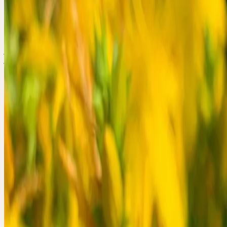
jeudi, 12 novembre 2026
Engimattstrasse 14, CH-8002 Zürich
jeudi
12
nov
2026
Présentiel
Séminaire thématique
🇨🇭
CH
🔒 Professionnels
Deutsch
HEILPFLANZ
NERVEN UND
Dieses Seminar vermittelt, wie Heilpflanzen auf zentrale Bereiche d