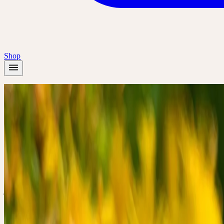
Shop
Accueil
/
Académie
/
Heilpflanzen für Immunsystem, Nerven und Schlaf
Présentiel
Séminaire thématique
🇨🇭
CH
🔒 Professionnels
Deutsch
Heilpflanzen f
Schlaf