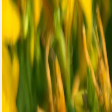
Gesundheit – Abwehrkraft, seelische Balance und Regeneration – ge
angewendet werden können. Der Seminartag ist in zwei Themenbl
gegliedert, die jeweils eine Tageshälfte füllen und praxisnah vertief
Apothekerin Dr. Stephanie Schaffer vermittelt fundiertes Wissen un
Therapiekonzepte. Die TeilnehmerInnen sind herzlich eingeladen, e
einzubringen und im kollegialen Austausch zu reflektieren.
Vormittag: Heilpflanzen für das Immunsystem
Ein stabiles Immunsystem ist die Grundlage für Gesundheit und
Widerstandsfähigkeit. Heilpflanzen können die Abwehrkräfte stärke
Infektanfälligkeit reduzieren und die körpereigene Regulation unters
Nachmittag: Heilpflanzen für Nerven & Schlaf
Belastungen des Alltags führen häufig zu innerer Unruhe, Stress un