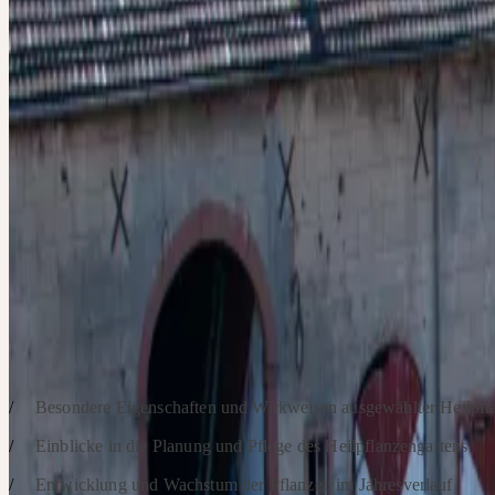
Erleben Sie unseren Heilpflanzengarten aus nächster Nähe: Georg B
erfahrener Ceres-Heilpflanzengärtner, Heilpraktiker und Apotheker,
Miriam Moser, Ceres-Fachredakteurin und Heilpflanzengärtnerin, fü
persönlich durch den Ceres Heilpflanzengarten. Bei dieser Führung 
alles rund um die Heilpflanzen – von der sorgfältigen Gartenplanun
Wachstum und die einzigartigen Eigenschaften bis hin zu den
Erntemöglichkeiten. Im Anschluss ist der Garten weiterhin für Sie ge
haben die Gelegenheit, die Pflanzen in Ruhe zu betrachten, ins Ges
kommen und Ihre Fragen zu stellen.
SCHWERPUNKTE
Besondere Eigenschaften und Wirkweisen ausgewählter Heilpfl
Einblicke in die Planung und Pflege des Heilpflanzengartens
Entwicklung und Wachstum der Pflanzen im Jahresverlauf