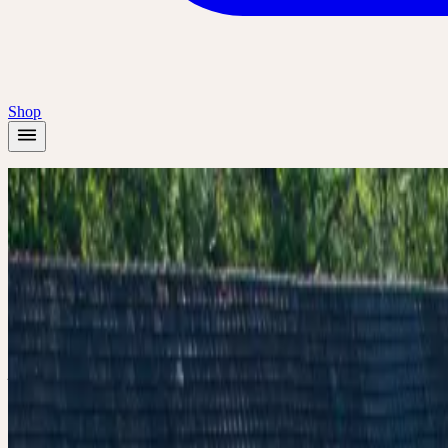
Shop
Accueil
/
Académie
/
Führung: Ceres Heilpflanzengarten - Entdecken und Erleben
Présentiel
Introduction
🇩🇪
DE
Tous
Deutsch
Führung: Ceres
Entdecken und