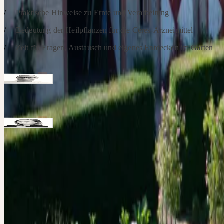
Praktische Hinweise zu Ernte und Verarbeitung
Bedeutung der Heilpflanzen für die Ceres-Arzneimittel
Zeit für Fragen, Austausch und eigenes Entdecken im Garten
Intervenants
Apotheker, Heilpraktiker
Georg Breuer
Schwerpunkte: Organisation Kongresse und Arbeitskreise für Ceres
Redakteurin, Fachfrau für Öffentlichkeitsarbeit, Heilpflanzengärtner
Schwerpunkte: Redaktion, Öffentlichkeitsarbeit
Responsabilité
Die Teilnahme an Exkursionen oder Gartenbesichtigungen findet au
Contact