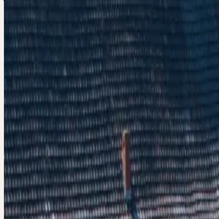
samedi, 10 octobre 2026
Schloss Türnich, 50169 Kerpen
samedi
10
oct
2026
Présentiel
Introduction
🇩🇪
DE
Tous
Deutsch
FÜHRUNG: C
HEILPFLANZ
UND ERLEBE