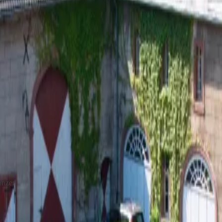
reuer,
 sowie
hren Sie
erfahren Sie
g über das
öffnet. Sie
präch zu
anzen