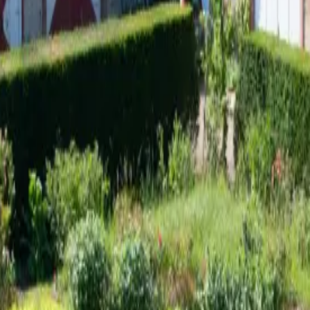
, Heilpflanzengarten Schloss Türnich
in
Miriam Moser
f eigenes Risiko statt. Eine Haftung durch die Ceres Heilmittel Gm