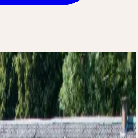
rten -