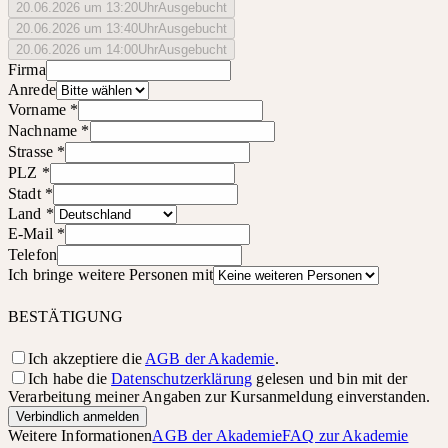
20.06.2026 um 13:20Uhr
Ausgebucht
20.06.2026 um 13:40Uhr
Ausgebucht
20.06.2026 um 14:00Uhr
Ausgebucht
Firma
Anrede
Vorname
*
Nachname
*
Strasse
*
PLZ
*
Stadt
*
Land
*
E-Mail
*
Telefon
Ich bringe weitere Personen mit
BESTÄTIGUNG
Ich akzeptiere die
AGB der Akademie
.
Ich habe die
Datenschutzerklärung
gelesen und bin mit der
Verarbeitung meiner Angaben zur Kursanmeldung einverstanden.
Verbindlich anmelden
Weitere Informationen
AGB der Akademie
FAQ zur Akademie