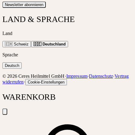
Newsletter abonnieren
LAND & SPRACHE
Land
🇨🇭 Schweiz
🇩🇪 Deutschland
Sprache
Deutsch
©
2026
Ceres Heilmittel GmbH
·
Impressum
·
Datenschutz
·
Vertrag
widerrufen
·
Cookie-Einstellungen
WARENKORB